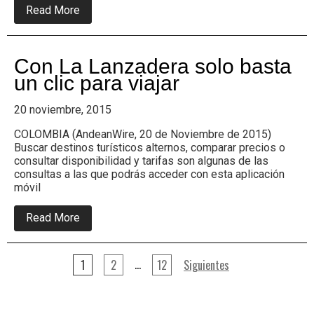
la
about
Read More
Amazonía
five
Colombiana
eco
friendly
home
Con La Lanzadera solo basta
enhancement
bathroom
un clic para viajar
ideas
20 noviembre, 2015
COLOMBIA (AndeanWire, 20 de Noviembre de 2015)
Buscar destinos turísticos alternos, comparar precios o
consultar disponibilidad y tarifas son algunas de las
consultas a las que podrás acceder con esta aplicación
móvil
about
Read More
Con
La
Lanzadera
Paginación
solo
…
1
2
12
Siguientes
basta
de
un
entradas
clic
para