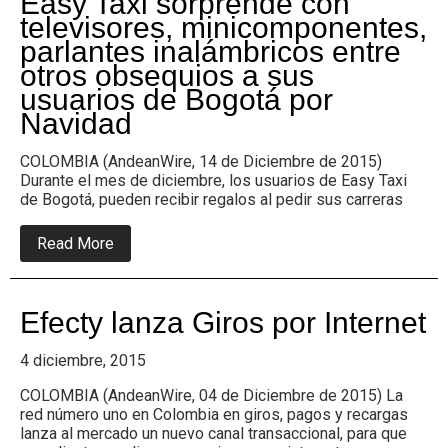
Easy Taxi sorprende con
seguridad
las
televisores, minicomponentes,
vías
parlantes inalámbricos entre
del
país
otros obsequios a sus
durante
usuarios de Bogotá por
las
vacaciones
Navidad
de
fin
COLOMBIA (AndeanWire, 14 de Diciembre de 2015)
de
año.
Durante el mes de diciembre, los usuarios de Easy Taxi
de Bogotá, pueden recibir regalos al pedir sus carreras
about
Read More
Easy
Taxi
sorprende
con
Efecty lanza Giros por Internet
televisores,
minicomponentes,
parlantes
4 diciembre, 2015
inalámbricos
entre
COLOMBIA (AndeanWire, 04 de Diciembre de 2015) La
otros
red número uno en Colombia en giros, pagos y recargas
obsequios
lanza al mercado un nuevo canal transaccional, para que
a