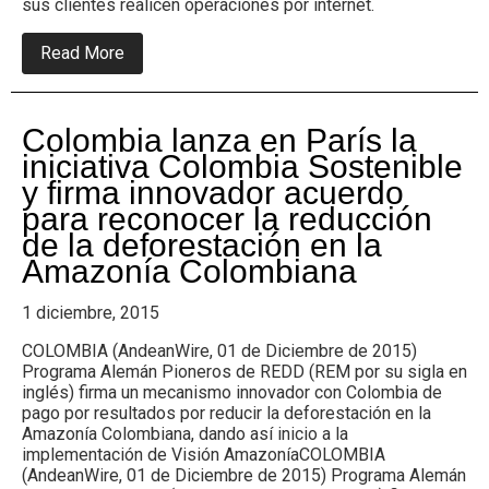
sus
sus clientes realicen operaciones por internet.
usuarios
de
about
Read More
Bogotá
Efecty
por
lanza
Navidad
Giros
por
Colombia lanza en París la
Internet
iniciativa Colombia Sostenible
y firma innovador acuerdo
para reconocer la reducción
de la deforestación en la
Amazonía Colombiana
1 diciembre, 2015
COLOMBIA (AndeanWire, 01 de Diciembre de 2015)
Programa Alemán Pioneros de REDD (REM por su sigla en
inglés) firma un mecanismo innovador con Colombia de
pago por resultados por reducir la deforestación en la
Amazonía Colombiana, dando así inicio a la
implementación de Visión Amazonía
COLOMBIA
(AndeanWire, 01 de Diciembre de 2015) Programa Alemán