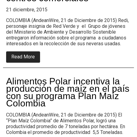
Colombia.
21 diciembre, 2015
COLOMBIA (AndeanWire, 21 de Diciembre de 2015) Redi,
personaje insignia de Red Verde y el Grupo de jóvenes
del Ministerio de Ambiente y Desarrollo Sostenible
entregaron información sobre el programa a ciudadanos
interesados en la recolección de sus neveras usadas.
about
Read More
Red
verde,
finaliza
con
Alimentos Polar incentiva la
éxito
su
producción de maíz en el país
campaña
con su programa Plan Maíz
de
responsabilidad
Colombia
social
en
COLOMBIA (AndeanWire, 21 de Diciembre de 2015) El
centros
comerciales
“Plan Maíz Colombia” de Alimentos Polar, logró una
productividad promedio de 7 toneladas por hectárea. En
Colombia el promedio de productividad 5,5 Toneladas.