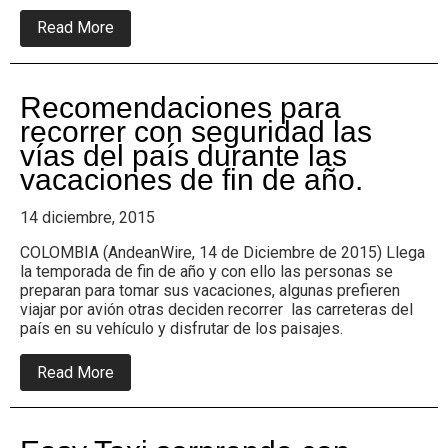
about
Read More
Alimentos
Polar
incentiva
la
Recomendaciones para
producción
de
recorrer con seguridad las
maíz
vías del país durante las
en
el
vacaciones de fin de año.
país
con
14 diciembre, 2015
su
programa
Plan
COLOMBIA (AndeanWire, 14 de Diciembre de 2015) Llega
Maíz
la temporada de fin de año y con ello las personas se
Colombia
preparan para tomar sus vacaciones, algunas prefieren
viajar por avión otras deciden recorrer las carreteras del
país en su vehículo y disfrutar de los paisajes.
about
Read More
Recomendaciones
para
recorrer
con