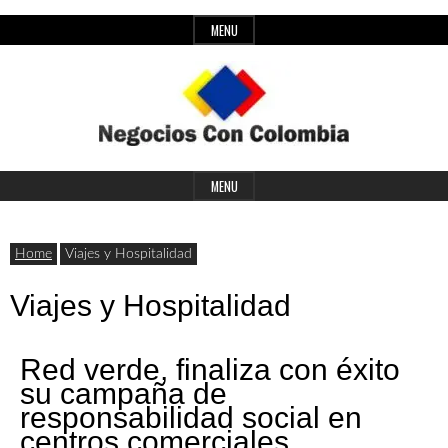
Skip
MENU
to
content
Header
Últimas
Negocios
Widget
MENU
noticias,
Area
comunicados
Home
Viajes y Hospitalidad
con
y
Viajes y Hospitalidad
actualidad
de
Colombia
Red verde, finaliza con éxito
negocios
su campaña de
responsabilidad social en
con
centros comerciales