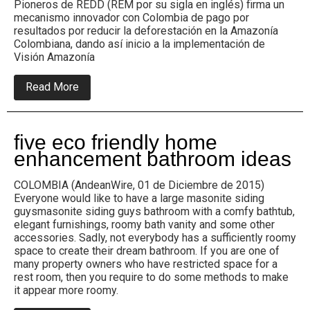
Pioneros de REDD (REM por su sigla en inglés) firma un
mecanismo innovador con Colombia de pago por
resultados por reducir la deforestación en la Amazonía
Colombiana, dando así inicio a la implementación de
Visión Amazonía
about
Read More
Colombia
lanza
en
París
five eco friendly home
la
iniciativa
enhancement bathroom ideas
Colombia
Sostenible
COLOMBIA (AndeanWire, 01 de Diciembre de 2015)
y
firma
Everyone would like to have a large masonite siding
innovador
guysmasonite siding guys bathroom with a comfy bathtub,
acuerdo
elegant furnishings, roomy bath vanity and some other
para
accessories. Sadly, not everybody has a sufficiently roomy
reconocer
space to create their dream bathroom. If you are one of
la
reducción
many property owners who have restricted space for a
de
rest room, then you require to do some methods to make
la
it appear more roomy.
deforestación
en