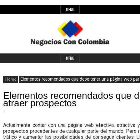
Skip
MENU
to
content
Header
Últimas
Negocios
Widget
MENU
noticias,
Area
comunicados
Home
Elementos recomendados que debe tener una página web para
con
y
Elementos recomendados que de
actualidad
atraer prospectos
de
Colombia
negocios
Actualmente contar con una página web efectiva, atractiva y
con
prospectos procedentes de cualquier parte del mundo. Pero 
tráfico y aumentar las posibilidades de conseguir clientes. 