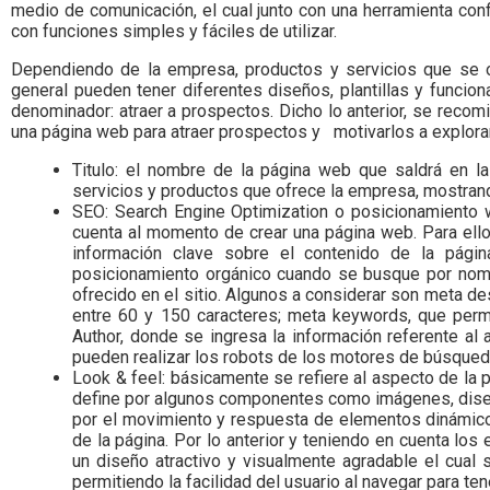
Colombia.
medio de comunicación, el cual junto con una herramienta co
con funciones simples y fáciles de utilizar.
Dependiendo de la empresa, productos y servicios que se o
general pueden tener diferentes diseños, plantillas y funcio
denominador: atraer a prospectos. Dicho lo anterior, se rec
una página web para atraer prospectos y motivarlos a explorar 
Titulo: el nombre de la página web que saldrá en l
servicios y productos que ofrece la empresa, mostrand
SEO: Search Engine Optimization o posicionamiento 
cuenta al momento de crear una página web. Para ello
información clave sobre el contenido de la págin
posicionamiento orgánico cuando se busque por nombr
ofrecido en el sitio. Algunos a considerar son meta de
entre 60 y 150 caracteres; meta keywords, que permi
Author, donde se ingresa la información referente al
pueden realizar los robots de los motores de búsqueda
Look & feel: básicamente se refiere al aspecto de la p
define por algunos componentes como imágenes, diseño,
por el movimiento y respuesta de elementos dinámic
de la página. Por lo anterior y teniendo en cuenta lo
un diseño atractivo y visualmente agradable el cual s
permitiendo la facilidad del usuario al navegar para te