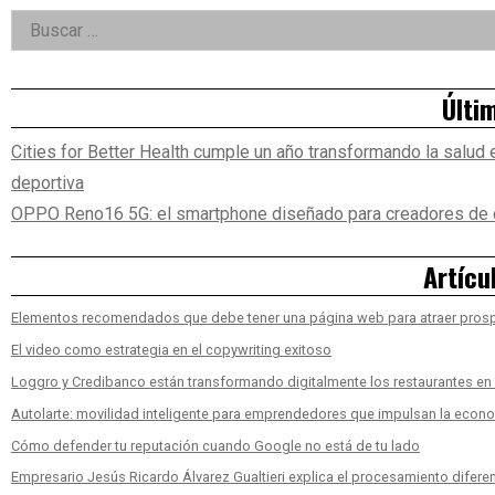
Right
Buscar:
Asides
Últi
Cities for Better Health cumple un año transformando la salud e
deportiva
OPPO Reno16 5G: el smartphone diseñado para creadores de 
Artícu
Elementos recomendados que debe tener una página web para atraer pros
El video como estrategia en el copywriting exitoso
Loggro y Credibanco están transformando digitalmente los restaurantes e
Autolarte: movilidad inteligente para emprendedores que impulsan la econ
Cómo defender tu reputación cuando Google no está de tu lado
Empresario Jesús Ricardo Álvarez Gualtieri explica el procesamiento diferen