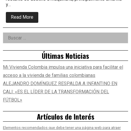
y…
about
Read More
Resiliencia
empresarial:
el
Right
Buscar:
papel
del
Asides
renting
en
Últimas Noticias
la
mitigación
de
Mi Vivienda Colombia impulsa una iniciativa para facilitar el
factores
externos
acceso a la vivienda de familias colombianas
en
las
ALEJANDRO DOMÍNGUEZ RESPALDA A INFANTINO EN
compañías
CALI: «ES EL LÍDER DE LA TRANSFORMACIÓN DEL
FÚTBOL»
Artículos de Interés
Elementos recomendados que debe tener una página web para atraer