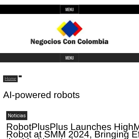
Skip
MENU
to
content
Header
Últimas
Negocios
Widget
MENU
noticias,
Area
comunicados
Home
con
y
AI-powered robots
actualidad
de
Colombia
Noticias
negocios
RobotPlusPlus Launches HighM
con
Robot at SMM 2024, Bringing Eff