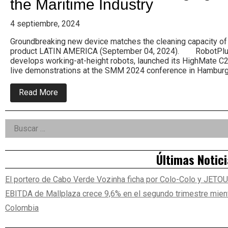
the Maritime Industry
Colombia.
4 septiembre, 2024
Groundbreaking new device matches the cleaning capacity of 
product LATIN AMERICA (September 04, 2024). RobotPlusP
develops working-at-height robots, launched its HighMate C
live demonstrations at the SMM 2024 conference in Hamburg
about
Read More
RobotPlusPlus
Launches
HighMate
Right
Buscar:
C20
Cleaning
Asides
Robot
at
Últimas Notic
SMM
2024,
Bringing
El portero de Cabo Verde Vozinha ficha por Colo-Colo y JETO
Efficiency
and
EBITDA de Mallplaza crece 9,6% en el segundo trimestre mient
Safety
to
Colombia
the
Maritime