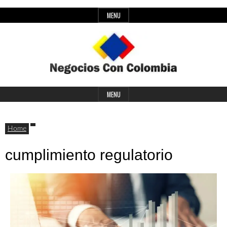
Skip
MENU
to
content
Header
Últimas
Negocios
Widget
MENU
noticias,
Area
comunicados
Home
con
y
cumplimiento regulatorio
actualidad
de
Colombia
negocios
con