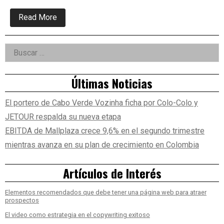
about
Read More
Renting,
competitividad
y
Right
Buscar:
normativas:
Grandes
Asides
oportunidades
empresariales
Últimas Noticias
El portero de Cabo Verde Vozinha ficha por Colo-Colo y
JETOUR respalda su nueva etapa
EBITDA de Mallplaza crece 9,6% en el segundo trimestre
mientras avanza en su plan de crecimiento en Colombia
Artículos de Interés
Elementos recomendados que debe tener una página web para atraer
prospectos
El video como estrategia en el copywriting exitoso