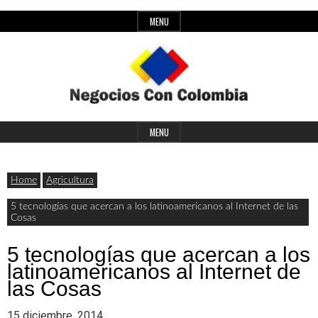
Skip
MENU
to
content
Header
Últimas
Negocios
Widget
MENU
noticias,
Area
comunicados
Home
Agricultura
con
y
5 tecnologías que acercan a los latinoamericanos al Internet de las
Cosas
actualidad
de
Colombia
5 tecnologías que acercan a los
latinoamericanos al Internet de
negocios
las Cosas
con
15 diciembre, 2014