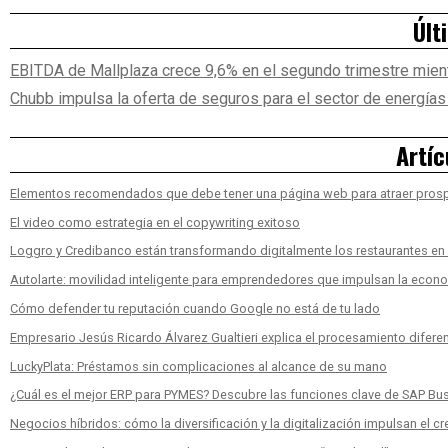
Últ
EBITDA de Mallplaza crece 9,6% en el segundo trimestre mien
Chubb impulsa la oferta de seguros para el sector de energías
Artíc
Elementos recomendados que debe tener una página web para atraer pros
El video como estrategia en el copywriting exitoso
Loggro y Credibanco están transformando digitalmente los restaurantes e
Autolarte: movilidad inteligente para emprendedores que impulsan la econ
Cómo defender tu reputación cuando Google no está de tu lado
Empresario Jesús Ricardo Álvarez Gualtieri explica el procesamiento diferen
LuckyPlata: Préstamos sin complicaciones al alcance de su mano
¿Cuál es el mejor ERP para PYMES? Descubre las funciones clave de SAP Bu
Negocios híbridos: cómo la diversificación y la digitalización impulsan el c