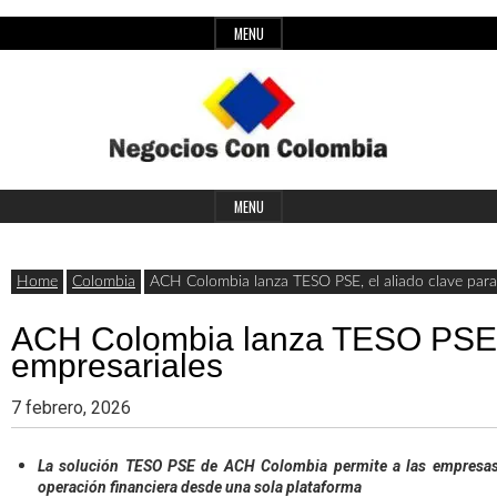
Skip
MENU
to
content
Header
Últimas
Negocios
Widget
MENU
noticias,
Area
comunicados
Home
Colombia
ACH Colombia lanza TESO PSE, el aliado clave para
con
y
ACH Colombia lanza TESO PSE, 
actualidad
empresariales
de
Colombia
7 febrero, 2026
negocios
con
La solución TESO PSE de ACH Colombia permite a las empresas ce
operación financiera desde una sola plataforma