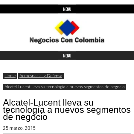
Skip
MENU
to
content
Header
Últimas
Negocios
Widget
MENU
noticias,
Area
comunicados
Home
Aeroespacial y Defensa
con
y
Alcatel-Lucent lleva su tecnología a nuevos segmentos de negocio
actualidad
Alcatel-Lucent lleva su
de
Colombia
tecnología a nuevos segmentos
negocios
de negocio
con
25 marzo, 2015