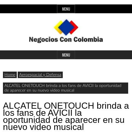
Skip
MENU
to
content
Header
Últimas
Negocios
Widget
MENU
noticias,
Area
comunicados
Home
Aeroespacial y Defensa
con
y
ALCATEL ONETOUCH brinda a los fans de AVICII la oportunidad
de aparecer en su nuevo video musical
actualidad
de
Colombia
ALCATEL ONETOUCH brinda a
los fans de AVICII la
negocios
oportunidad de aparecer en su
con
nuevo video musical