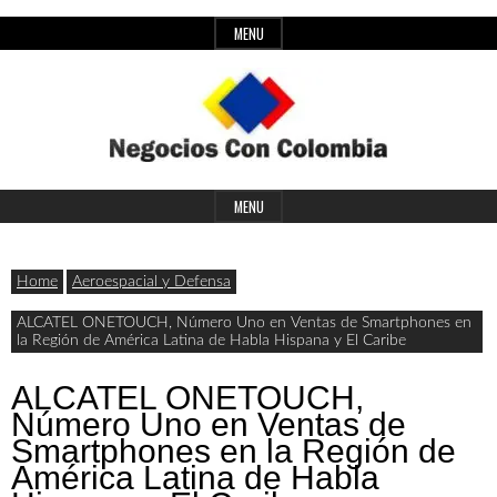
Skip
MENU
to
content
Header
Últimas
Negocios
Widget
MENU
noticias,
Area
comunicados
Home
Aeroespacial y Defensa
con
y
ALCATEL ONETOUCH, Número Uno en Ventas de Smartphones en
la Región de América Latina de Habla Hispana y El Caribe
actualidad
de
Colombia
ALCATEL ONETOUCH,
Número Uno en Ventas de
negocios
Smartphones en la Región de
con
América Latina de Habla