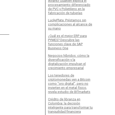
Álvarez Gualtieri explica el
procesamiento diferenciado
de PVC y Polietileno en la
fabricación de tuberías
LuckyPlata: Préstamos sin
complicaciones al alcance de
su mano
¿Cuál es el mejor ERP para
PYMES? Descubre las
funciones clave de SAP
Business One
Negocios híbridos: cómo la
diversificación y la
digitalización impulsan el
crecimiento empresarial
Los tenedores de
criptomonedas ven a Bitcoin
como “oro digital”, pero no
invierten en el metal físico,
revela estudio de BITmarkets
Crédito de libranza en
Colombia: la decisión
inteligente para transformar tu
tranquilidad financiera