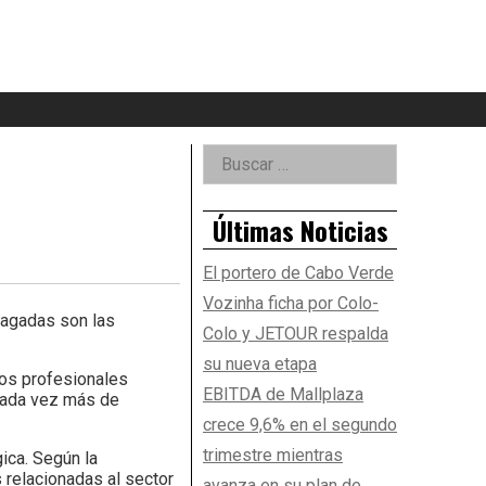
eader
idget
rea
Right
Buscar:
Asides
Últimas Noticias
El portero de Cabo Verde
Vozinha ficha por Colo-
pagadas son las
Colo y JETOUR respalda
su nueva etapa
vos profesionales
EBITDA de Mallplaza
cada vez más de
crece 9,6% en el segundo
trimestre mientras
ica. Según la
 relacionadas al sector
avanza en su plan de