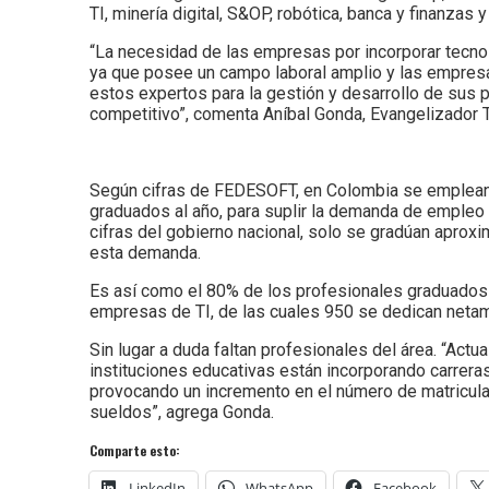
TI, minería digital, S&OP, robótica, banca y finanzas 
“La necesidad de las empresas por incorporar tecnolo
ya que posee un campo laboral amplio y las empre
estos expertos para la gestión y desarrollo de su
competitivo”, comenta Aníbal Gonda, Evangelizador
Según cifras de FEDESOFT, en Colombia se emplean 
graduados al año, para suplir la demanda de empleo 
cifras del gobierno nacional, solo se gradúan aprox
esta demanda.
Es así como el 80% de los profesionales graduados
empresas de TI, de las cuales 950 se dedican netame
Sin lugar a duda faltan profesionales del área. “Act
instituciones educativas están incorporando carreras
provocando un incremento en el número de matricula
sueldos”, agrega Gonda.
Comparte esto:
LinkedIn
WhatsApp
Facebook