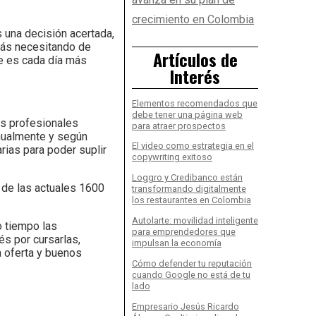
crecimiento en Colombia
s una decisión acertada,
más necesitando de
Artículos de
e es cada día más
Interés
Elementos recomendados que
debe tener una página web
s profesionales
para atraer prospectos
anualmente y según
El video como estrategia en el
rias para poder suplir
copywriting exitoso
Loggro y Credibanco están
 de las actuales 1600
transformando digitalmente
los restaurantes en Colombia
Autolarte: movilidad inteligente
o tiempo las
para emprendedores que
és por cursarlas,
impulsan la economía
 oferta y buenos
Cómo defender tu reputación
cuando Google no está de tu
lado
Empresario Jesús Ricardo