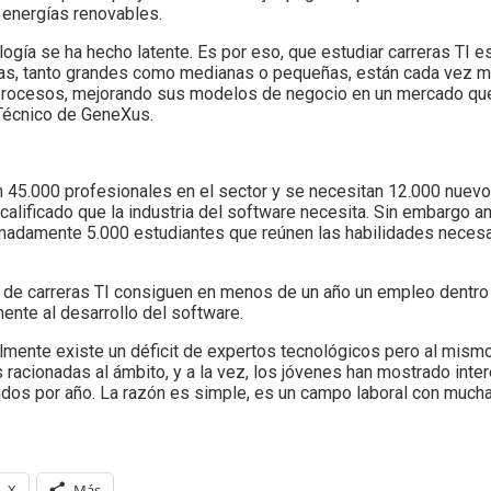
y energías renovables.
gía se ha hecho latente. Es por eso, que estudiar carreras TI e
sas, tanto grandes como medianas o pequeñas, están cada vez 
s procesos, mejorando sus modelos de negocio en un mercado qu
 Técnico de GeneXus.
45.000 profesionales en el sector y se necesitan 12.000 nuevo
calificado que la industria del software necesita. Sin embargo 
imadamente 5.000 estudiantes que reúnen las habilidades necesa
 de carreras TI consiguen en menos de un año un empleo dentro
nte al desarrollo del software.
ualmente existe un déficit de expertos tecnológicos pero al mism
 racionadas al ámbito, y a la vez, los jóvenes han mostrado inter
dos por año. La razón es simple, es un campo laboral con mucha
X
Más