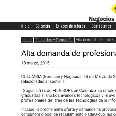
Skip
to
content
Inicio
Colombia
Enlaces de interés
Contáctenos
Últimas
Negocios
noticias,
Home
Educación y Formación
Alta demanda de profesio
comunicados
Alta demanda de profesion
con
y
18 marzo, 2015
actualidad
de
Colombia
COLOMBIA (Gerencia y Negocios, 18 de Marzo de 201
relacionadas al sector TI.
negocios
· Según cifras de FEDESOFT, en Colombia se emplea
con
graduados al año.Los avances tecnológicos y la ev
profesionales del área de las Tecnologías de la Inf
Colombia.
Incluso, la brecha entre oferta y demanda ha provoc
consultora global de reclutamiento PageGroup, las 