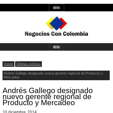
Skip
MENU
to
content
Header
Últimas
Negocios
Widget
MENU
noticias,
Area
comunicados
Home
Últimas noticias
con
y
Andrés Gallego designado nuevo gerente regional de Producto y
Mercadeo
actualidad
de
Colombia
Andrés Gallego designado
nuevo gerente regional de
negocios
Producto y Mercadeo
con
10 diciembre, 2014