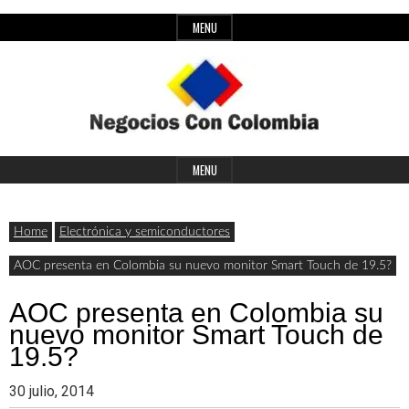
Skip
MENU
to
content
Header
Últimas
Negocios
Widget
MENU
noticias,
Area
comunicados
Home
Electrónica y semiconductores
con
y
AOC presenta en Colombia su nuevo monitor Smart Touch de 19.5?
actualidad
AOC presenta en Colombia su
de
Colombia
nuevo monitor Smart Touch de
negocios
19.5?
con
30 julio, 2014