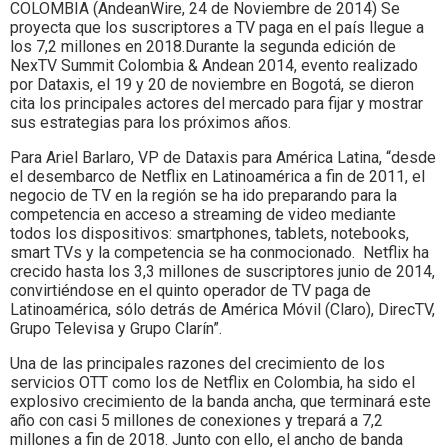
Colombia.
COLOMBIA (AndeanWire, 24 de Noviembre de 2014) Se
proyecta que los suscriptores a TV paga en el país llegue a
los 7,2 millones en 2018.Durante la segunda edición de
NexTV Summit Colombia & Andean 2014, evento realizado
por Dataxis, el 19 y 20 de noviembre en Bogotá, se dieron
cita los principales actores del mercado para fijar y mostrar
sus estrategias para los próximos años.
Para Ariel Barlaro, VP de Dataxis para América Latina, “desde
el desembarco de Netflix en Latinoamérica a fin de 2011, el
negocio de TV en la región se ha ido preparando para la
competencia en acceso a streaming de video mediante
todos los dispositivos: smartphones, tablets, notebooks,
smart TVs y la competencia se ha conmocionado. Netflix ha
crecido hasta los 3,3 millones de suscriptores junio de 2014,
convirtiéndose en el quinto operador de TV paga de
Latinoamérica, sólo detrás de América Móvil (Claro), DirecTV,
Grupo Televisa y Grupo Clarín”.
Una de las principales razones del crecimiento de los
servicios OTT como los de Netflix en Colombia, ha sido el
explosivo crecimiento de la banda ancha, que terminará este
año con casi 5 millones de conexiones y trepará a 7,2
millones a fin de 2018. Junto con ello, el ancho de banda