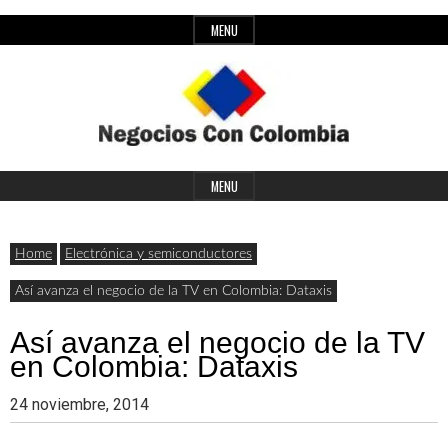
Skip
MENU
to
content
Header
Últimas
Negocios
Widget
MENU
noticias,
Area
comunicados
Home
Electrónica y semiconductores
con
y
Así avanza el negocio de la TV en Colombia: Dataxis
actualidad
Así avanza el negocio de la TV
de
Colombia
en Colombia: Dataxis
negocios
24 noviembre, 2014
con