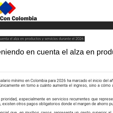
H
W
A
uenta el alza en productos y servicios durante el 2026
eniendo en cuenta el alza en prod
salario mínimo en Colombia para 2026 ha marcado el inicio del 
 únicamente en torno a cuánto aumenta el ingreso, sino a cómo 
prioridad, especialmente en servicios recurrentes que represe
, existen otros pagos obligatorios donde el margen de ahorro p
sencial que, en muchos casos, representa un gasto superior al