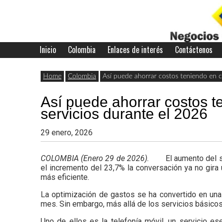
Skip
to
content
Inicio
Colombia
Enlaces de interés
Contáctenos
Últimas
Negocios
noticias,
Home
Colombia
Así puede ahorrar costos teniendo en c
comunicados
Así puede ahorrar costos t
con
y
servicios durante el 2026
actualidad
29 enero, 2026
de
Colombia
COLOMBIA (Enero 29 de 2026).
El aumento del 
negocios
el incremento del 23,7% la conversación ya no gira
más eficiente.
con
La optimización de gastos se ha convertido en una 
Colombia.
mes. Sin embargo, más allá de los servicios básicos
Uno de ellos es la telefonía móvil, un servicio e