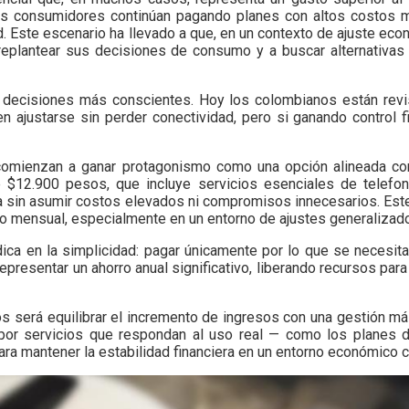
 los consumidores continúan pagando planes con altos costos 
ad. Este escenario ha llevado a que, en un contexto de ajuste ec
 replantear sus decisiones de consumo y a buscar alternativa
n decisiones más conscientes. Hoy los colombianos están revi
 ajustarse sin perder conectividad, pero si ganando control fi
 comienzan a ganar protagonismo como una opción alineada co
 $12.900 pesos, que incluye servicios esenciales de telefon
a sin asumir costos elevados ni compromisos innecesarios. Este
to mensual, especialmente en un entorno de ajustes generalizad
dica en la simplicidad: pagar únicamente por lo que se necesit
epresentar un ahorro anual significativo, liberando recursos para
s será equilibrar el incremento de ingresos con una gestión má
por servicios que respondan al uso real — como los planes d
ara mantener la estabilidad financiera en un entorno económico 