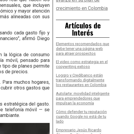
mensuales, que incluyen
crecimiento en Colombia
onómico y mayor atención
s más alineadas con sus
Artículos de
Interés
sando cada gasto fijo y
nanciero”, afirmó Diego
Elementos recomendados que
debe tener una página web
para atraer prospectos
n la lógica de consumo
ía móvil, pensado para
El video como estrategia en el
 tipo de planes permite
copywriting exitoso
os de precios.
Loggro y Credibanco están
transformando digitalmente
a. Para muchos hogares,
los restaurantes en Colombia
 cubrir otros gastos que
Autolarte: movilidad inteligente
para emprendedores que
impulsan la economía
s estratégica del gasto.
e telefonía móvil — se
Cómo defender tu reputación
cambiante.
cuando Google no está de tu
lado
Empresario Jesús Ricardo