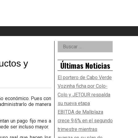
eader
idget
rea
Right
Buscar:
Asides
uctos y
Últimas Noticias
El portero de Cabo Verde
Vozinha ficha por Colo-
Colo y JETOUR respalda
año económico. Pues con
su nueva etapa
administrarlo de manera
EBITDA de Mallplaza
crece 9,6% en el segundo
ntan un pago fijo mes a
uede ser incluso mayor.
trimestre mientras
 uso real que hacen los
avanza en su plan de