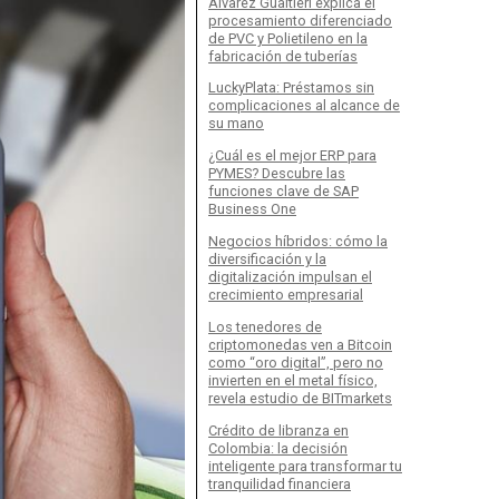
Álvarez Gualtieri explica el
procesamiento diferenciado
de PVC y Polietileno en la
fabricación de tuberías
LuckyPlata: Préstamos sin
complicaciones al alcance de
su mano
¿Cuál es el mejor ERP para
PYMES? Descubre las
funciones clave de SAP
Business One
Negocios híbridos: cómo la
diversificación y la
digitalización impulsan el
crecimiento empresarial
Los tenedores de
criptomonedas ven a Bitcoin
como “oro digital”, pero no
invierten en el metal físico,
revela estudio de BITmarkets
Crédito de libranza en
Colombia: la decisión
inteligente para transformar tu
tranquilidad financiera