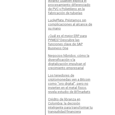
Álvarez Gualtieri explica el
procesamiento diferenciado
de PVC y Polietileno en la
fabricación de tuberías
LuckyPlata: Préstamos sin
complicaciones al alcance de
su mano
¿Cuál es el mejor ERP para
PYMES? Descubre las
funciones clave de SAP
Business One
Negocios híbridos: cómo la
diversificación y la
digitalización impulsan el
crecimiento empresarial
Los tenedores de
criptomonedas ven a Bitcoin
como “oro digital”, pero no
invierten en el metal físico,
revela estudio de BITmarkets
Crédito de libranza en
Colombia: la decisión
inteligente para transformar tu
tranquilidad financiera