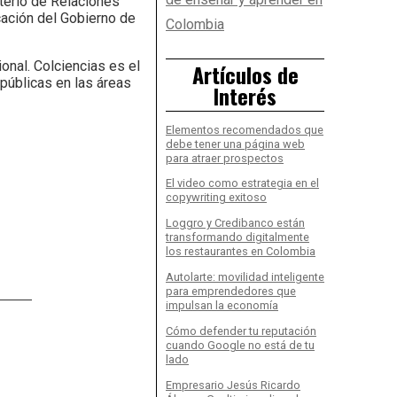
sterio de Relaciones
cación del Gobierno de
Colombia
ional. Colciencias es el
Artículos de
públicas en las áreas
Interés
Elementos recomendados que
debe tener una página web
para atraer prospectos
El video como estrategia en el
copywriting exitoso
Loggro y Credibanco están
transformando digitalmente
los restaurantes en Colombia
Autolarte: movilidad inteligente
para emprendedores que
impulsan la economía
Cómo defender tu reputación
cuando Google no está de tu
lado
Empresario Jesús Ricardo