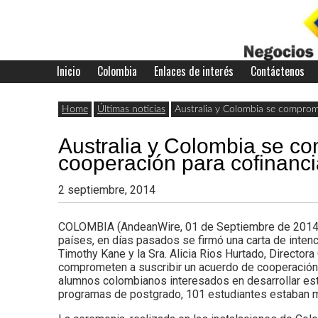
Skip
to
content
Inicio
Colombia
Enlaces de interés
Contáctenos
Últimas
Negocios
noticias,
Home
Últimas noticias
Australia y Colombia se comprom
comunicados
Australia y Colombia se c
con
y
cooperación para cofinanc
actualidad
2 septiembre, 2014
de
Colombia
COLOMBIA (AndeanWire, 01 de Septiembre de 2014) Con
negocios
países, en días pasados se firmó una carta de intenc
Timothy Kane y la Sra. Alicia Rios Hurtado, Directora
con
comprometen a suscribir un acuerdo de cooperación 
Colombia.
alumnos colombianos interesados en desarrollar est
programas de postgrado, 101 estudiantes estaban m