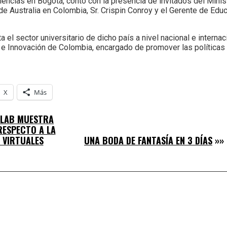
iencias en Bogotá, contó con la presencia de invitados del Mini
de Australia en Colombia, Sr. Crispin Conroy y el Gerente de Edu
 el sector universitario de dicho país a nivel nacional e internac
 e Innovación de Colombia, encargado de promover las políticas 
X
Más
 LAB MUESTRA
RESPECTO A LA
 VIRTUALES
UNA BODA DE FANTASÍA EN 3 DÍAS
»»