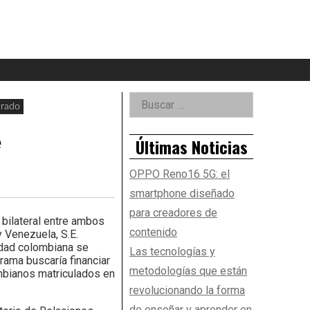
eader
idget
rea
Right
Buscar:
orado
Asides
e
Últimas Noticias
OPPO Reno16 5G: el
smartphone diseñado
para creadores de
 bilateral entre ambos
contenido
y Venezuela, S.E.
tidad colombiana se
Las tecnologías y
ama buscaría financiar
metodologías que están
mbianos matriculados en
revolucionando la forma
de enseñar y aprender en