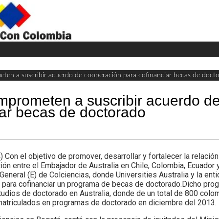
H
W
A
eten a suscribir acuerdo de cooperación para cofinanciar becas de doct
omprometen a suscribir acuerdo d
iar becas de doctorado
 el objetivo de promover, desarrollar y fortalecer la relación
ión entre el Embajador de Australia en Chile, Colombia, Ecuador 
 General (E) de Colciencias, donde Universities Australia y la en
para cofinanciar un programa de becas de doctorado.Dicho progr
udios de doctorado en Australia, donde de un total de 800 colo
atriculados en programas de doctorado en diciembre del 2013.