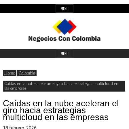
Skip
MENU
to
content
Header
Últimas
Negocios
Widget
MENU
noticias,
Area
comunicados
Home
Colombia
con
y
Caídas en la nube aceleran el giro hacia estrategias multicloud en
las empresas
actualidad
de
Colombia
Caídas en la nube aceleran el
giro hacia estrategias
negocios
multicloud en las empresas
con
18 febrero, 2026