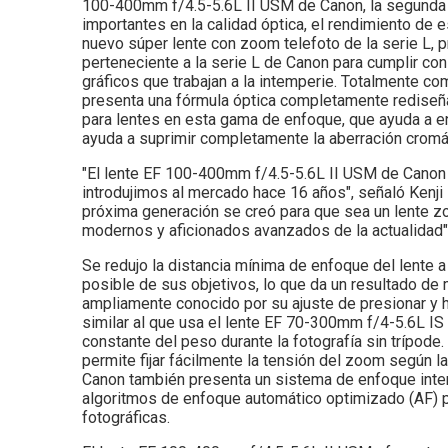
100-400mm f/4.5-5.6L II USM de Canon, la segunda
importantes en la calidad óptica, el rendimiento de 
nuevo súper lente con zoom telefoto de la serie L, 
perteneciente a la serie L de Canon para cumplir con
gráficos que trabajan a la intemperie. Totalmente 
presenta una fórmula óptica completamente rediseña
para lentes en esta gama de enfoque, que ayuda a e
ayuda a suprimir completamente la aberración cromá
"El lente EF 100-400mm f/4.5-5.6L II USM de Canon
introdujimos al mercado hace 16 años", señaló Kenji
próxima generación se creó para que sea un lente z
modernos y aficionados avanzados de la actualidad"
Se redujo la distancia mínima de enfoque del lente a
posible de sus objetivos, lo que da un resultado de
ampliamente conocido por su ajuste de presionar y h
similar al que usa el lente EF 70-300mm f/4-5.6L IS
constante del peso durante la fotografía sin trípode.
permite fijar fácilmente la tensión del zoom según 
Canon también presenta un sistema de enfoque intern
algoritmos de enfoque automático optimizado (AF) p
fotográficas.