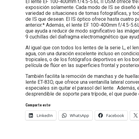
El lente EF 100-400mm f/4.5-5.6L II USM ofrece tres
exposición solamente. Cada modo de IS se diseñó in
variedad de situaciones de tomas fotográficas, y tod
de IS que desean. El IS óptico ofrece hasta cuatro 
anterior.* Además, el lente EF 100-400mm f/4.5-5.6L
que ayuda a reducir de modo significativo las imágen
9 cuchillas del diafragma electromagnético que ayu
Al igual que con todos los lentes de la serie L, el 
agua, con una duración excelente incluso en condici
tropicales, o de los fotógrafos deportivos en los b
película de flúor en las superficies frontal y poster
También facilita la remoción de manchas y de huellas 
lente ET-83D, que ofrece una ventanilla lateral conve
especiales sin quitar el parasol del lente. Además
desprendible de soporte para trípode, el que puede qu
Comparte esto:
LinkedIn
WhatsApp
Facebook