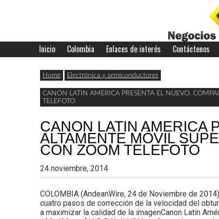
Skip
to
content
Inicio
Colombia
Enlaces de interés
Contáctenos
Últimas
Negocios
noticias,
Home
Electrónica y semiconductores
comunicados
CANON LATIN AMERICA PRESENTA EL NUEVO, COMPACT
con
TELEFOTO
y
actualidad
CANON LATIN AMERICA 
ALTAMENTE MÓVIL SUPER 
de
Colombia
CON ZOOM TELEFOTO
negocios
24 noviembre, 2014
con
Colombia.
COLOMBIA (AndeanWire, 24 de Noviembre de 2014) E
cuatro pasos de corrección de la velocidad del obtur
a maximizar la calidad de la imagenCanon Latín Améri