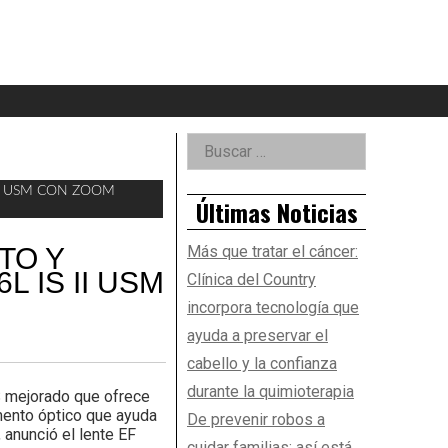
eader
idget
rea
Right
Buscar:
Asides
II USM CON ZOOM
Últimas Noticias
TO Y
Más que tratar el cáncer:
L IS II USM
Clínica del Country
incorpora tecnología que
ayuda a preservar el
cabello y la confianza
durante la quimioterapia
S mejorado que ofrece
emento óptico que ayuda
De prevenir robos a
 anunció el lente EF
cuidar familias: así está