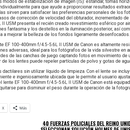
 modos de estabilización de imagen (IS): estándar, tomas horizo
dividualmente para que ayude a proporcionar resultados extraor
as sirven para satisfacer las preferencias personales de los fo
pasos de corrección de velocidad del obturador, incrementado de
 II USM presenta el recién creado revestimiento esférico por ai
es fantasma y los destellos en la iluminación posterior, así como
da a mejorar la belleza de los fondos ligeramente desenfocados.
lente EF 100-400mm f/4.5-5.6L II USM de Canon es altamente resis
ones adversas, ideal para los fotógrafos de la vida silvestre en
ordes de las canchas de juego captando fotos en movimiento de u
ior de los lentes puede repeler partículas de polvo y gotas de agu
dactilares sin utilizar líquido de limpieza. Con el lente se inclu
niente e ingeniosamente ubicada que le permite al usuario ajustar
, el lente EF 100-400mm f/4.5-5.6L II USM de Canon está equipa
itarse para disminuir el peso durante la operación de la fotogra
X
Más
40 FUERZAS POLICIALES DEL REINO UNI
SELECCIONAN SOLUCIÓN HOLMES DE UNI