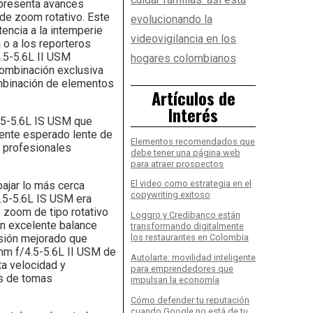
 presenta avances
 de zoom rotativo. Este
evolucionando la
encia a la intemperie
videovigilancia en los
 o a los reporteros
4.5-5.6L II USM
hogares colombianos
combinación exclusiva
ombinación de elementos
Artículos de
Interés
.5-5.6L IS USM que
mente esperado lente de
Elementos recomendados que
s profesionales
debe tener una página web
para atraer prospectos
El video como estrategia en el
bajar lo más cerca
copywriting exitoso
4.5-5.6L IS USM era
 zoom de tipo rotativo
Loggro y Credibanco están
un excelente balance
transformando digitalmente
orsión mejorado que
los restaurantes en Colombia
0mm f/4.5-5.6L II USM de
Autolarte: movilidad inteligente
ta velocidad y
para emprendedores que
es de tomas
impulsan la economía
Cómo defender tu reputación
cuando Google no está de tu