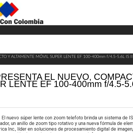
H
W
A
O Y ALTAMENTE MÓVIL SUPER LENTE EF 100-400mm f/4.5-5.6L IS 
PRESENTA EL NUEVO, COMPAC
LENTE EF 100-400mm f/4.5-5.6
l nuevo súper lente con zoom telefoto brinda un sistema de I
ador, un anillo de zoom tipo rotativo y una nueva fórmula de el
ca Inc., líder en soluciones de procesamiento digital de imagen,