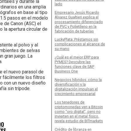
ntales y durante la
lado
dinarios en una amplia
tógrafos en base al tipo
Empresario Jesús Ricardo
Álvarez Gualtieri explica el
 1.5 pasos en el modelo
procesamiento diferenciado
re de Canon (ASC) el
de PVC y Polietileno en la
 la apertura circular de
fabricación de tuberías
LuckyPlata: Préstamos sin
complicaciones al alcance de
tente al polvo y al
su mano
 ambientes de selvas
n gran juego. La
¿Cuál es el mejor ERP para
a.
PYMES? Descubre las
funciones clave de SAP
ye el nuevo parasol de
Business One
 fácilmente los filtros
Negocios híbridos: cómo la
do con un nuevo diseño
diversificación y la
fía sin trípode.
digitalización impulsan el
crecimiento empresarial
Los tenedores de
criptomonedas ven a Bitcoin
como “oro digital”, pero no
invierten en el metal físico,
revela estudio de BITmarkets
DO
SYS
Crédito de libranza en