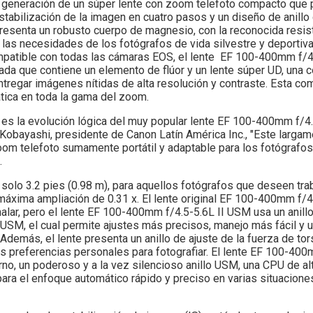
 generación de un súper lente con zoom telefoto compacto que
estabilización de la imagen en cuatro pasos y un diseño de anillo
presenta un robusto cuerpo de magnesio, con la reconocida resist
 las necesidades de los fotógrafos de vida silvestre y deportiva
compatible con todas las cámaras EOS, el lente EF 100-400mm f/
da que contiene un elemento de flúor y un lente súper UD, una 
ntregar imágenes nítidas de alta resolución y contraste. Esta c
tica en toda la gama del zoom.
 es la evolución lógica del muy popular lente EF 100-400mm f/4
 Kobayashi, presidente de Canon Latín América Inc., "Este larga
oom telefoto sumamente portátil y adaptable para los fotógrafo
.
 solo 3.2 pies (0.98 m), para aquellos fotógrafos que deseen tra
 máxima ampliación de 0.31 x. El lente original EF 100-400mm f/
alar, pero el lente EF 100-400mm f/4.5-5.6L II USM usa un anillo
 USM, el cual permite ajustes más precisos, manejo más fácil y 
 Además, el lente presenta un anillo de ajuste de la fuerza de t
las preferencias personales para fotografiar. El lente EF 100-40
o, un poderoso y a la vez silencioso anillo USM, una CPU de al
ara el enfoque automático rápido y preciso en varias situacion