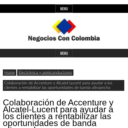
Skip
MENU
to
content
Header
Últimas
Negocios
Widget
MENU
noticias,
Area
comunicados
Home
Electrónica y semiconductores
con
y
Colaboración de Accenture y Alcatel-Lucent para ayudar a los
clientes a rentabilizar las oportunidades de banda ultraancha
actualidad
de
Colombia
Colaboración de Accenture y
Alcatel-Lucent para ayudar a
negocios
los clientes a rentabilizar las
con
oportunidades de banda