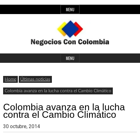
Skip
MENU
to
content
Header
Últimas
Negocios
Widget
MENU
noticias,
Area
comunicados
Home
Últimas noticias
con
y
Colombia avanza en la lucha contra el Cambio Climático
actualidad
Colombia avanza en la lucha
de
Colombia
contra el Cambio Climático
negocios
30 octubre, 2014
con