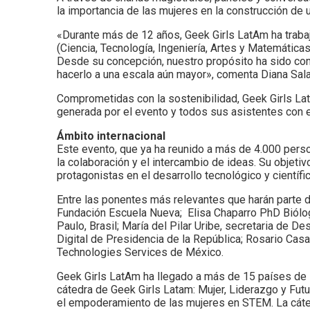
la importancia de las mujeres en la construcción de un
«Durante más de 12 años, Geek Girls LatAm ha trab
(Ciencia, Tecnología, Ingeniería, Artes y Matemática
Desde su concepción, nuestro propósito ha sido con
hacerlo a una escala aún mayor», comenta Diana Sal
Comprometidas con la sostenibilidad, Geek Girls La
generada por el evento y todos sus asistentes con 
Ámbito internacional
Este evento, que ya ha reunido a más de 4.000 perso
la colaboración y el intercambio de ideas. Su objet
protagonistas en el desarrollo tecnológico y científic
Entre las ponentes más relevantes que harán parte de
Fundación Escuela Nueva; Elisa Chaparro PhD Biólog
Paulo, Brasil; María del Pilar Uribe, secretaria de 
Digital de Presidencia de la República; Rosario Cas
Technologies Services de México.
Geek Girls LatAm ha llegado a más de 15 países de l
cátedra de Geek Girls Latam: Mujer, Liderazgo y Fut
el empoderamiento de las mujeres en STEM. La cáted