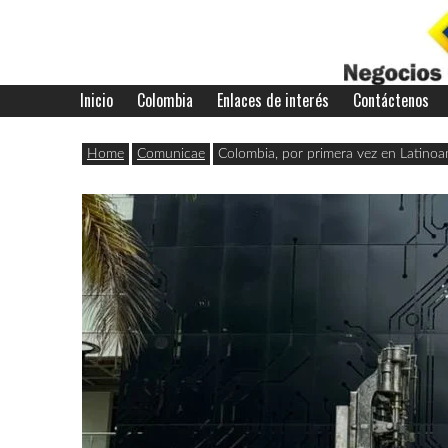
Skip
to
content
Inicio
Colombia
Enlaces de interés
Contáctenos
Últimas
Negocios
noticias,
Home
Comunicae
Colombia, por primera vez en Latin
comunicados
con
y
actualidad
de
Colombia
negocios
con
Colombia.