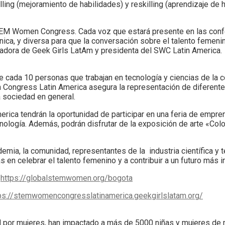
lling (mejoramiento de habilidades) y reskilling (aprendizaje de
EM Women Congress. Cada voz que estará presente en las confe
nica, y diversa para que la conversación sobre el talento femen
dadora de Geek Girls LatAm y presidenta del SWC Latin America.
e cada 10 personas que trabajan en tecnología y ciencias de la
 Congress Latin America asegura la representación de diferent
a sociedad en general.
ica tendrán la oportunidad de participar en una feria de empr
nología. Además, podrán disfrutar de la exposición de arte «Co
emia, la comunidad, representantes de la industria científica y 
en celebrar el talento femenino y a contribuir a un futuro más i
n
https://globalstemwomen.org/bogota
ps://stemwomencongresslatinamerica.geekgirlslatam.org/
d por mujeres, han impactado a más de 5000 niñas y mujeres de 