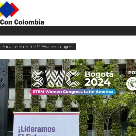
H
W
A
oamérica, sede del STEM Women Congress