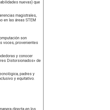
 habilidades nuevas) que
rencias magistrales,
ino en las áreas STEM
 computación son
es voces, provenientes
endedoras y conocer
lores Distorsionados» de
tecnológica, padres y
nclusivo y equitativo.
manera directa en los