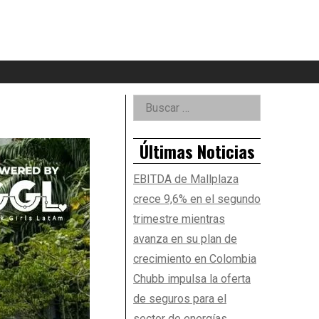
eader
idget
rea
Right
Buscar:
Asides
Últimas Noticias
EBITDA de Mallplaza
crece 9,6% en el segundo
trimestre mientras
avanza en su plan de
crecimiento en Colombia
Chubb impulsa la oferta
de seguros para el
sector de energías