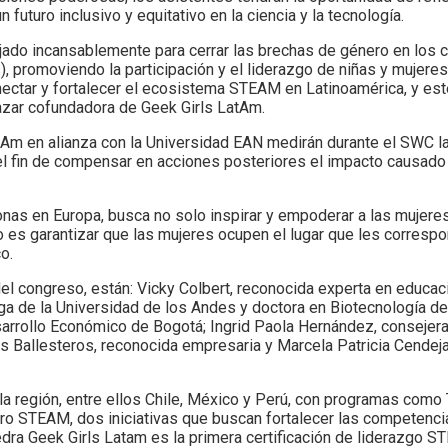
 futuro inclusivo y equitativo en la ciencia y la tecnología.
ajado incansablemente para cerrar las brechas de género en l
s), promoviendo la participación y el liderazgo de niñas y mujere
ectar y fortalecer el ecosistema STEAM en Latinoamérica, y es
azar cofundadora de Geek Girls LatAm.
tAm en alianza con la Universidad EAN medirán durante el SWC la
el fin de compensar en acciones posteriores el impacto causado
nas en Europa, busca no solo inspirar y empoderar a las mujeres
ivo es garantizar que las mujeres ocupen el lugar que les corres
o.
l congreso, están: Vicky Colbert, reconocida experta en educaci
a de la Universidad de los Andes y doctora en Biotecnología de
Desarrollo Económico de Bogotá; Ingrid Paola Hernández, conseje
as Ballesteros, reconocida empresaria y Marcela Patricia Cende
a región, entre ellos Chile, México y Perú, con programas como T
uro STEAM, dos iniciativas que buscan fortalecer las competenci
ra Geek Girls Latam es la primera certificación de liderazgo 