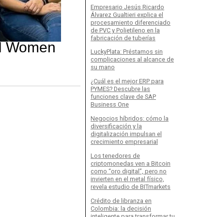
Empresario Jesús Ricardo
Álvarez Gualtieri explica el
procesamiento diferenciado
de PVC y Polietileno en la
fabricación de tuberías
EM Women
LuckyPlata: Préstamos sin
complicaciones al alcance de
su mano
¿Cuál es el mejor ERP para
PYMES? Descubre las
funciones clave de SAP
Business One
Negocios híbridos: cómo la
diversificación y la
digitalización impulsan el
crecimiento empresarial
Los tenedores de
criptomonedas ven a Bitcoin
como “oro digital”, pero no
invierten en el metal físico,
revela estudio de BITmarkets
Crédito de libranza en
Colombia: la decisión
inteligente para transformar tu