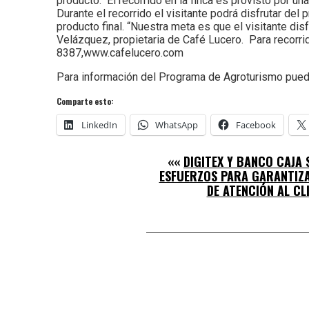
producto. El recorrido en la finca es provisto por u
Durante el recorrido el visitante podrá disfrutar de
producto final. “Nuestra meta es que el visitante di
Velázquez, propietaria de Café Lucero. Para recor
8387,www.cafelucero.com
Para información del Programa de Agroturismo pued
Comparte esto:
LinkedIn
WhatsApp
Facebook
««
DIGITEX Y BANCO CAJA 
ESFUERZOS PARA GARANTIZA
DE ATENCIÓN AL CL