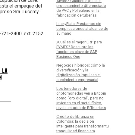
 captación de café.
Álvarez Gualtieri explica el
 hasta el empaque del
procesamiento diferenciado
de PVC y Polietileno en la
expresó Sra. Lucemy
fabricación de tuberías
LuckyPlata: Préstamos sin
complicaciones al alcance de
721-2400, ext. 2152.
su mano
¿Cuál es el mejor ERP para
PYMES? Descubre las
funciones clave de SAP
Business One
Negocios híbridos: cómo la
 LA
diversificación y la
digitalización impulsan el
N
crecimiento empresarial
Los tenedores de
criptomonedas ven a Bitcoin
como “oro digital”, pero no
invierten en el metal físico,
revela estudio de BITmarkets
Crédito de libranza en
Colombia: la decisión
inteligente para transformar tu
tranquilidad financiera