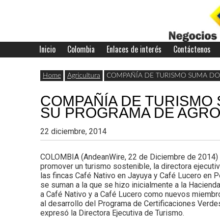
Skip
to
content
Inicio
Colombia
Enlaces de interés
Contáctenos
Últimas
Negocios
noticias,
Home
Agricultura
COMPAÑÍA DE TURISMO SUMA DOS
comunicados
COMPAÑÍA DE TURISMO 
con
y
SU PROGRAMA DE AGR
actualidad
22 diciembre, 2014
de
Colombia
COLOMBIA (AndeanWire, 22 de Diciembre de 2014) Com
negocios
promover un turismo sostenible, la directora ejecutiv
las fincas Café Nativo en Jayuya y Café Lucero en 
con
se suman a la que se hizo inicialmente a la Hacien
Colombia.
a Café Nativo y a Café Lucero como nuevos miembros
al desarrollo del Programa de Certificaciones Verdes
expresó la Directora Ejecutiva de Turismo.