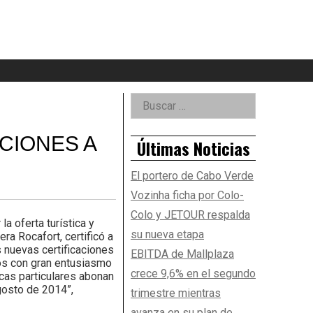
eader
idget
rea
Right
Buscar:
Asides
CIONES A
Últimas Noticias
El portero de Cabo Verde
Vozinha ficha por Colo-
Colo y JETOUR respalda
 oferta turística y
su nueva etapa
ra Rocafort, certificó a
 nuevas certificaciones
EBITDA de Mallplaza
mos con gran entusiasmo
crece 9,6% en el segundo
cas particulares abonan
gosto de 2014”,
trimestre mientras
avanza en su plan de