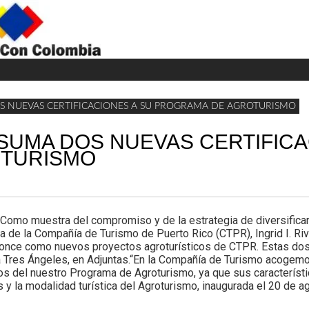
H
W
A
 NUEVAS CERTIFICACIONES A SU PROGRAMA DE AGROTURISMO
SUMA DOS NUEVAS CERTIFICA
OTURISMO
o muestra del compromiso y de la estrategia de diversificar la
a de la Compañía de Turismo de Puerto Rico (CTPR), Ingrid I. Rive
Ponce como nuevos proyectos agroturísticos de CTPR. Estas dos
da Tres Ángeles, en Adjuntas.“En la Compañía de Turismo acoge
 del nuestro Programa de Agroturismo, ya que sus característi
 y la modalidad turística del Agroturismo, inaugurada el 20 de a