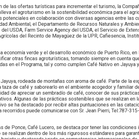
n de las ofertas turísticas para incrementar el turismo, la Comp
lleva el agroturismo en la sostenibilidad económica para el agric
otenciales en colaboración con diversas agencias entre las cua
alidad Ambiental, el Departamento de Recursos Naturales y Ambie
 del USDA, Farm Service Agency del USDA, el Servicio de Extens
Agrícolas del Recinto de Mayagüez de la UPR, Cafiesencia, Insti
a economía verde y el desarrollo económico de Puerto Rico, en
ficar otras fincas agroturísticas, tomando siempre en cuenta qu
das en el Programa, tal y como cumplen Café Nativo en Jayuya 
e Jayuya, rodeada de montañas con aroma de café. Parte de la ex
 taza de café y saborearlo en el ambiente acogedor y familiar d
tunidad de apreciar un sembradío de café, conocer de sus práctica
ativos. Algunas de las prácticas sostenibles que se realizan en l
vo se ha destacado por recibir altas puntuaciones en las cataci
a recorridos puede comunicarse con Sr. Jean Pierri, Tel:787-315
as de Ponce, Café Lucero, se destaca por tener las condiciones 
 se realizan dentro de los más rigurosos estándares para garanti