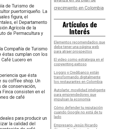
añía de Turismo de
crecimiento en Colombia
ultor puertorriqueño. La
les figura, el
Artículos de
ntales, el Departamento
ión Agrícola de la
Interés
tuto de Permacultura y
Elementos recomendados que
debe tener una página web
 la Compañía de Turismo
para atraer prospectos
e éstas cumplan con los
y Café Lucero en
El video como estrategia en el
copywriting exitoso
Loggro y Credibanco están
periencia que ésta
transformando digitalmente
e su coffee shop. Un
los restaurantes en Colombia
s de conservación,
Autolarte: movilidad inteligente
a Finca consisten en el
para emprendedores que
ones de café
impulsan la economía
-
Cómo defender tu reputación
cuando Google no está de tu
lado
ideales para producir un
zar la calidad del
Empresario Jesús Ricardo