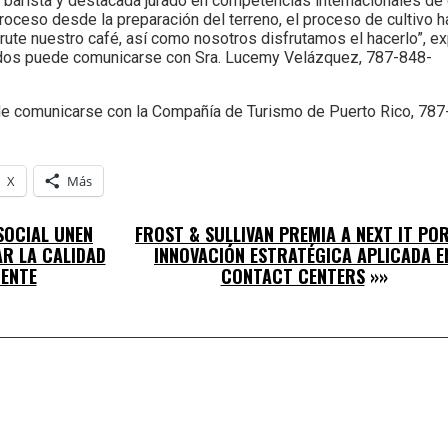
na barista y destacada jurado en competencias internacionales de
l proceso desde la preparación del terreno, el proceso de cultivo
sfrute nuestro café, así como nosotros disfrutamos el hacerlo”, 
ridos puede comunicarse con Sra. Lucemy Velázquez, 787-848-
e comunicarse con la Compañía de Turismo de Puerto Rico, 787-
X
Más
SOCIAL UNEN
FROST & SULLIVAN PREMIA A NEXT IT POR
R LA CALIDAD
INNOVACIÓN ESTRATÉGICA APLICADA E
IENTE
CONTACT CENTERS
»»