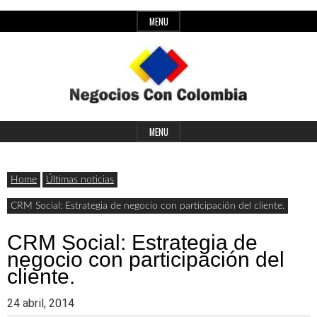
Skip
MENU
to
content
Header
Últimas
Negocios
Widget
MENU
noticias,
Area
comunicados
Home
Últimas noticias
con
y
CRM Social: Estrategia de negocio con participación del cliente.
actualidad
CRM Social: Estrategia de
de
Colombia
negocio con participación del
negocios
cliente.
con
24 abril, 2014