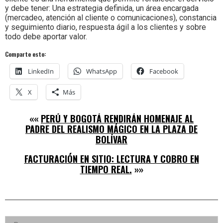
y debe tener: Una estrategia definida, un área encargada
(mercadeo, atención al cliente o comunicaciones), constancia
y seguimiento diario, respuesta ágil a los clientes y sobre
todo debe aportar valor.
Comparte esto:
LinkedIn
WhatsApp
Facebook
X
Más
««
PERÚ Y BOGOTÁ RENDIRÁN HOMENAJE AL
PADRE DEL REALISMO MÁGICO EN LA PLAZA DE
BOLÍVAR
FACTURACIÓN EN SITIO: LECTURA Y COBRO EN
TIEMPO REAL.
»»
Right
Buscar: