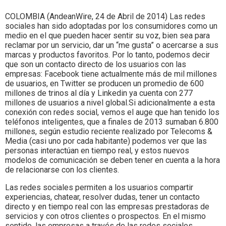
Colombia.
COLOMBIA (AndeanWire, 24 de Abril de 2014) Las redes
sociales han sido adoptadas por los consumidores como un
medio en el que pueden hacer sentir su voz, bien sea para
reclamar por un servicio, dar un “me gusta” o acercarse a sus
marcas y productos favoritos. Por lo tanto, podemos decir
que son un contacto directo de los usuarios con las
empresas: Facebook tiene actualmente más de mil millones
de usuarios, en Twitter se producen un promedio de 600
millones de trinos al día y Linkedin ya cuenta con 277
millones de usuarios a nivel global.Si adicionalmente a esta
conexión con redes social, vemos el auge que han tenido los
teléfonos inteligentes, que a finales de 2013 sumaban 6.800
millones, según estudio reciente realizado por Telecoms &
Media (casi uno por cada habitante) podemos ver que las
personas interactúan en tiempo real, y estos nuevos
modelos de comunicación se deben tener en cuenta a la hora
de relacionarse con los clientes.
Las redes sociales permiten a los usuarios compartir
experiencias, chatear, resolver dudas, tener un contacto
directo y en tiempo real con las empresas prestadoras de
servicios y con otros clientes o prospectos. En el mismo
sentido, las empresas a través de las redes sociales