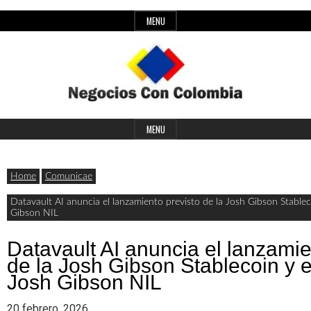
Skip
MENU
to
content
Header
Últimas
Negocios
Widget
MENU
noticias,
Area
comunicados
Home
Comunicae
con
y
Datavault AI anuncia el lanzamiento previsto de la Josh Gibson Stablec
Gibson NIL
actualidad
de
Colombia
Datavault AI anuncia el lanzamie
de la Josh Gibson Stablecoin y e
negocios
Josh Gibson NIL
con
20 febrero, 2026