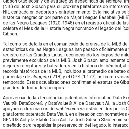
Gibson Stablecoin y de estrategias específicas de Nombre, 
(NIL) de Josh Gibson para su próxima plataforma de intercambi
NIL centrada en deportes y entretenimiento. Esta iniciativa se
histórica integración por parte de Major League Baseball (MLB)
de las Negro Leagues (1920-1948) en el registro oficial de la
celebra el Mes de la Historia Negra honrando el legado del íc
Gibson.
Tal como se detalla en el comunicado de prensa de la MLB de
estadísticas de las Negro Leagues han pasado oficialmente a 
registro de las Grandes Ligas, reconociendo los logros de mi
previamente excluidos de la MLB. Josh Gibson, ampliamente 
mejores receptores y bateadores en la historia del béisbol, ah
récords históricos de la MLB, incluidos el promedio de bateo de
porcentaje de
slugging
(.718) y el OPS (1.177), así como varia
temporada. Estas actualizaciones confirman el estatus de Gib
grandes de todos los tiempos.
Aprovechando las tecnologías patentadas Information Data Ex
Vault®, DataScore® y DataValue® AI de Datavault AI, la Josh 
apoyará en los marcos de
stablecoins
ya establecidos por la C
plataforma patentada Data Vault, en alineación con normativa
GENIUS Act y la Stable Coin Act. La Josh Gibson Stablecoin será
diseñado para respaldar la preservación del legado, la interacc