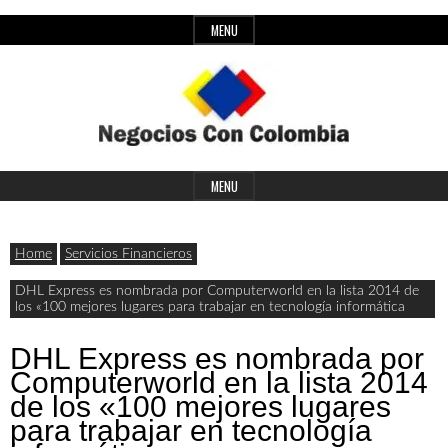
Skip
MENU
to
content
Header
Últimas
Negocios
Widget
MENU
noticias,
Area
comunicados
Home
Servicios Financieros
con
y
DHL Express es nombrada por Computerworld en la lista 2014 de
los «100 mejores lugares para trabajar en tecnología informática
actualidad
de
Colombia
DHL Express es nombrada por
Computerworld en la lista 2014
negocios
de los «100 mejores lugares
con
para trabajar en tecnología