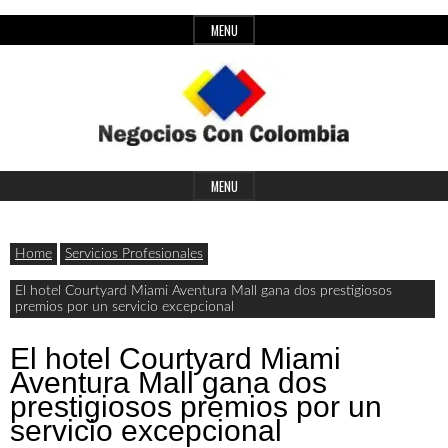
Skip
MENU
to
content
Header
Últimas
Negocios
Widget
MENU
noticias,
Area
comunicados
Home
Servicios Profesionales
con
y
El hotel Courtyard Miami Aventura Mall gana dos prestigiosos
premios por un servicio excepcional
actualidad
de
Colombia
El hotel Courtyard Miami
Aventura Mall gana dos
negocios
prestigiosos premios por un
con
servicio excepcional