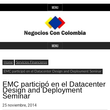
Skip
MENU
to
content
Header
Últimas
Negocios
Widget
MENU
noticias,
Area
comunicados
Home
Servicios Financieros
con
y
EMC participó en el Datacenter Design and Deployment Seminar
actualidad
EMC participó en el Datacenter
de
Colombia
Design and Deployment
negocios
Seminar
con
25 noviembre, 2014