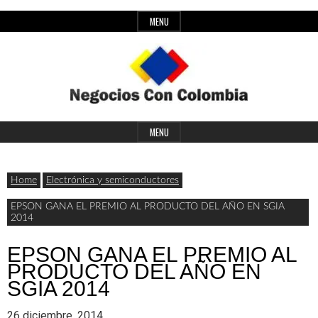
Skip
MENU
to
content
Header
Últimas
Negocios
Widget
MENU
noticias,
Area
comunicados
Home
Electrónica y semiconductores
con
y
EPSON GANA EL PREMIO AL PRODUCTO DEL AÑO EN SGIA
2014
actualidad
de
Colombia
EPSON GANA EL PREMIO AL
PRODUCTO DEL AÑO EN
negocios
SGIA 2014
con
26 diciembre, 2014