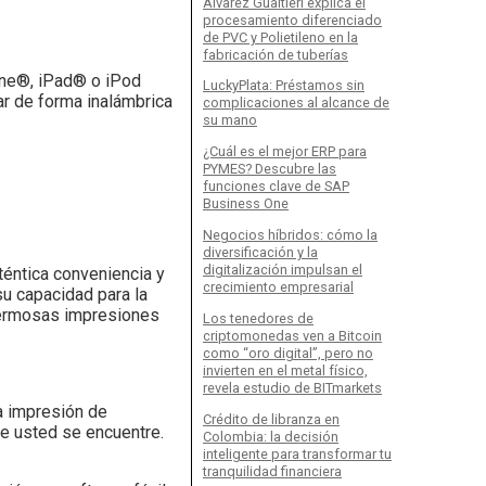
Álvarez Gualtieri explica el
procesamiento diferenciado
de PVC y Polietileno en la
fabricación de tuberías
one®, iPad® o iPod
LuckyPlata: Préstamos sin
ar de forma inalámbrica
complicaciones al alcance de
su mano
¿Cuál es el mejor ERP para
PYMES? Descubre las
funciones clave de SAP
Business One
Negocios híbridos: cómo la
diversificación y la
digitalización impulsan el
éntica conveniencia y
crecimiento empresarial
u capacidad para la
 hermosas impresiones
Los tenedores de
criptomonedas ven a Bitcoin
como “oro digital”, pero no
invierten en el metal físico,
revela estudio de BITmarkets
a impresión de
Crédito de libranza en
e usted se encuentre.
Colombia: la decisión
inteligente para transformar tu
tranquilidad financiera