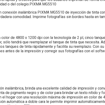
rsidad o del colegio.PIXMA MG5510
on conexión inalámbrica PIXMA MG5510 de inyección de tinta con
erdadera comodidad. Imprime fotografías sin bordes hasta en tam
lor de 4800 x 1200 dpi con la tecnología de 2 pl, cinco tanques
, sólo tendrá que reemplazar el tanque de tinta que necesita. Ad
os tanques de tinta rápidamente y facilita su reemplazo. Con su 
es antes de la impresión y corregir sus fotografías con el soft
ión inalámbrica, brinda una excelente calidad de impresión y con
nta de pigmento negro y de color para brindar un texto nítido y 
el hogar con una resolución máxima de impresión en color de 4
sión automática a doble cara le permite imprimir automáticamen