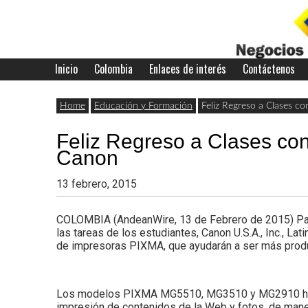
Skip
to
content
Inicio
Colombia
Enlaces de interés
Contáctenos
Últimas
Negocios
noticias,
Home
Educación y Formación
Feliz Regreso a Clases c
comunicados
Feliz Regreso a Clases con
con
y
Canon
actualidad
13 febrero, 2015
de
Colombia
COLOMBIA (AndeanWire, 13 de Febrero de 2015) Para in
negocios
las tareas de los estudiantes, Canon U.S.A., Inc., La
de impresoras PIXMA, que ayudarán a ser más produ
con
Colombia.
Los modelos PIXMA MG5510, MG3510 y MG2910 han sid
impresión de contenidos de la Web y fotos, de maner