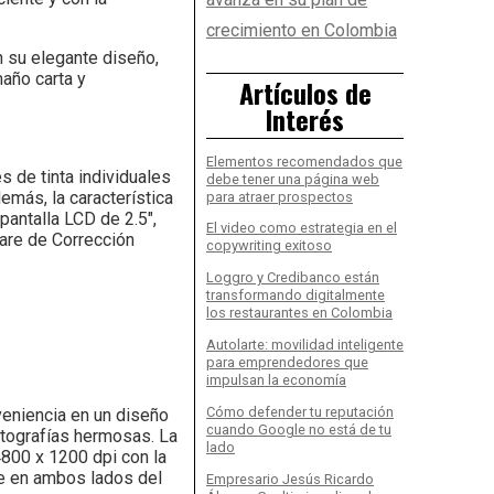
crecimiento en Colombia
 su elegante diseño,
año carta y
Artículos de
Interés
Elementos recomendados que
 de tinta individuales
debe tener una página web
emás, la característica
para atraer prospectos
pantalla LCD de 2.5",
El video como estrategia en el
ware de Corrección
copywriting exitoso
Loggro y Credibanco están
transformando digitalmente
los restaurantes en Colombia
Autolarte: movilidad inteligente
para emprendedores que
impulsan la economía
Cómo defender tu reputación
veniencia en un diseño
cuando Google no está de tu
fotografías hermosas. La
lado
800 x 1200 dpi con la
te en ambos lados del
Empresario Jesús Ricardo