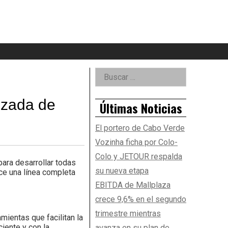
eader
idget
rea
Right
Buscar:
Asides
nzada de
Últimas Noticias
El portero de Cabo Verde
Vozinha ficha por Colo-
Colo y JETOUR respalda
para desarrollar todas
su nueva etapa
ece una línea completa
EBITDA de Mallplaza
crece 9,6% en el segundo
trimestre mientras
ientas que facilitan la
iente y con la
avanza en su plan de