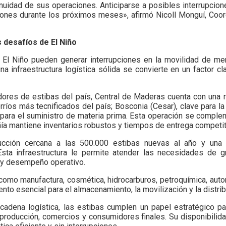
uidad de sus operaciones. Anticiparse a posibles interrupciones
taciones durante los próximos meses», afirmó Nicoll Monguí, C
 desafíos de El Niño
l Niño pueden generar interrupciones en la movilidad de mer
 infraestructura logística sólida se convierte en un factor cla
ores de estibas del país, Central de Maderas cuenta con una r
rríos más tecnificados del país; Bosconia (Cesar), clave para la 
 para el suministro de materia prima. Esta operación se comple
ñía mantiene inventarios robustos y tiempos de entrega competit
cción cercana a las 500.000 estibas nuevas al año y una 
ta infraestructura le permite atender las necesidades de gr
a y desempeño operativo.
como manufactura, cosmética, hidrocarburos, petroquímica, auto
nto esencial para el almacenamiento, la movilización y la distri
adena logística, las estibas cumplen un papel estratégico para
e producción, comercios y consumidores finales. Su disponibili