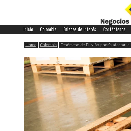
Skip
to
content
Inicio
Colombia
Enlaces de interés
Contáctenos
Últimas
Negocios
noticias,
Home
Colombia
Fenómeno de El Niño podría afectar la 
comunicados
con
y
actualidad
de
Colombia
negocios
con
Colombia.