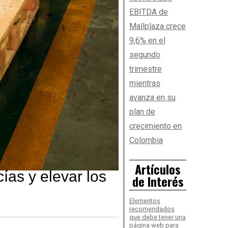
EBITDA de
Mallplaza crece
9,6% en el
segundo
trimestre
mientras
avanza en su
plan de
crecimiento en
Colombia
Artículos
ías y elevar los
de Interés
Elementos
recomendados
que debe tener una
página web para