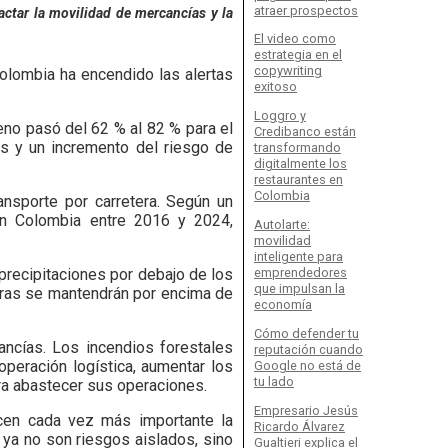
atraer prospectos
actar la movilidad de mercancías y la
El video como
estrategia en el
copywriting
olombia ha encendido las alertas
exitoso
Loggro y
eno pasó del 62 % al 82 % para el
Credibanco están
os y un incremento del riesgo de
transformando
digitalmente los
restaurantes en
Colombia
ansporte por carretera. Según un
n Colombia entre 2016 y 2024,
Autolarte:
movilidad
inteligente para
precipitaciones por debajo de los
emprendedores
que impulsan la
turas se mantendrán por encima de
economía
Cómo defender tu
ancías. Los incendios forestales
reputación cuando
operación logística, aumentar los
Google no está de
tu lado
a abastecer sus operaciones.
Empresario Jesús
acen cada vez más importante la
Ricardo Álvarez
ya no son riesgos aislados, sino
Gualtieri explica el