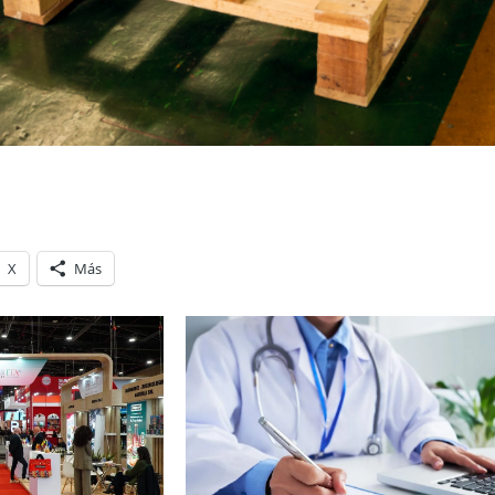
X
Más