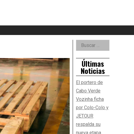
eader
idget
rea
Right
Buscar:
Asides
Últimas
Noticias
El portero de
Cabo Verde
Vozinha ficha
por Colo-Colo y
JETOUR
respalda su
nueva etapa