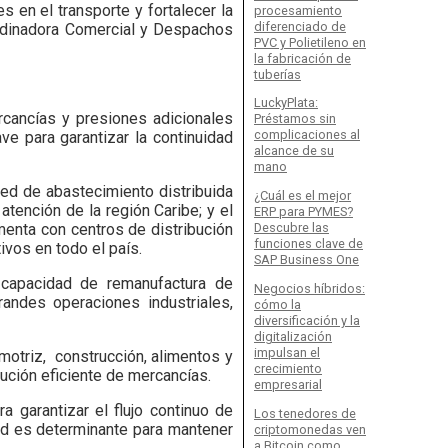
 en el transporte y fortalecer la
procesamiento
diferenciado de
oordinadora Comercial y Despachos
PVC y Polietileno en
la fabricación de
tuberías
LuckyPlata:
cancías y presiones adicionales
Préstamos sin
complicaciones al
ve para garantizar la continuidad
alcance de su
mano
ed de abastecimiento distribuida
¿Cuál es el mejor
atención de la región Caribe; y el
ERP para PYMES?
menta con centros de distribución
Descubre las
funciones clave de
ivos en todo el país.
SAP Business One
capacidad de remanufactura de
Negocios híbridos:
andes operaciones industriales,
cómo la
diversificación y la
digitalización
impulsan el
motriz, construcción, alimentos y
crecimiento
bución eficiente de mercancías.
empresarial
 garantizar el flujo continuo de
Los tenedores de
dad es determinante para mantener
criptomonedas ven
a Bitcoin como