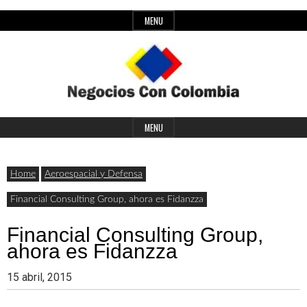
Skip
MENU
to
content
Header
Últimas
Negocios
Widget
MENU
noticias,
Area
comunicados
Home
Aeroespacial y Defensa
con
y
Financial Consulting Group, ahora es Fidanzza
actualidad
Financial Consulting Group,
de
Colombia
ahora es Fidanzza
negocios
15 abril, 2015
con