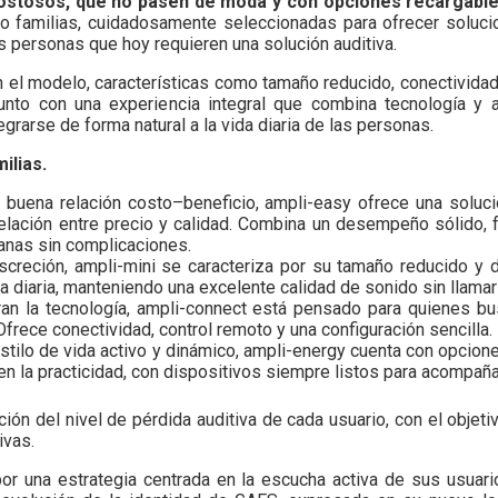
ostosos, que no pasen de moda y con opciones recargabl
ro familias, cuidadosamente seleccionadas para ofrecer solucio
s personas que hoy requieren una solución auditiva.
n el modelo, características como tamaño reducido, conectividad
 junto con una experiencia integral que combina tecnología y
grarse de forma natural a la vida diaria de las personas.
ilias.
buena relación costo–beneficio, ampli-easy ofrece una solució
ación entre precio y calidad. Combina un desempeño sólido, fá
anas sin complicaciones.
screción, ampli-mini se caracteriza por su tamaño reducido y 
na diaria, manteniendo una excelente calidad de sonido sin llamar 
ran la tecnología, ampli-connect está pensado para quienes b
frece conectividad, control remoto y una configuración sencilla.
tilo de vida activo y dinámico, ampli-energy cuenta con opcion
la practicidad, con dispositivos siempre listos para acompañar e
ión del nivel de pérdida auditiva de cada usuario, con el objet
ivas.
r una estrategia centrada en la escucha activa de sus usuari