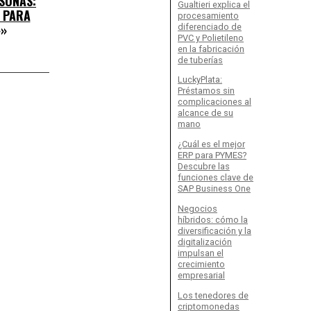
SONAS:
Gualtieri explica el
 PARA
procesamiento
»
diferenciado de
PVC y Polietileno
en la fabricación
de tuberías
LuckyPlata:
Préstamos sin
complicaciones al
alcance de su
mano
¿Cuál es el mejor
ERP para PYMES?
Descubre las
funciones clave de
SAP Business One
Negocios
híbridos: cómo la
diversificación y la
digitalización
impulsan el
crecimiento
empresarial
Los tenedores de
criptomonedas