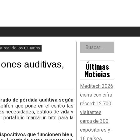
eader
idget
rea
Right
Buscar:
 real de los usuarios
Asides
ones auditivas,
Últimas
Noticias
Meditech 2026
cierra con cifra
rado de pérdida auditiva según
récord: 12.700
plifon que pone en el centro las
as necesidades, estilos de vida y
visitantes,
 portafolio marca un hito para la
cerca de 300
expositores y
ispositivos que funcionen bien,
16 países