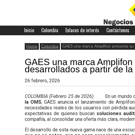
Skip
to
content
Inicio
Colombia
Enlaces de interés
Contáctenos
Últimas
Negocios
noticias,
Home
Colombia
GAES una marca Amplifon presenta su nue
comunicados
GAES una marca Amplifon p
con
y
desarrollados a partir de la
actualidad
26 febrero, 2026
de
Colombia
COLOMBIA (Febrero 25 de 2026).
En un mundo 
negocios
la OMS
, GAES anuncia el lanzamiento de Amplifon
necesidades reales de los usuarios con pérdida audi
con
expectativas de quienes buscan
soluciones audit
Colombia.
compañía, al consolidar una oferta más clara, modern
El desarrollo de esta nueva gama nace de una escuch