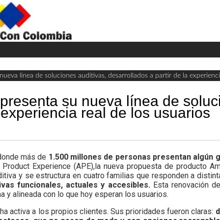
H
W
A
va línea de soluciones auditivas, desarrollados a partir de la experiencia
resenta su nueva línea de soluci
 experiencia real de los usuarios
donde más de
1.500 millones de personas presentan algún g
 Product Experience (APE),la nueva propuesta de producto Am
tiva y se estructura en cuatro familias que responden a distint
ivas funcionales, actuales y accesibles.
Esta renovación del
a y alineada con lo que hoy esperan los usuarios.
a activa a los propios clientes. Sus prioridades fueron claras:
d