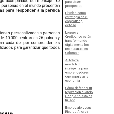
 logo acompañado del mensaje
“Tu
para atraer
de personas en el mundo presentan
prospectos
das para responder a la pérdida
El video como
estrategia en el
copywriting
exitoso
uciones personalizadas a personas
Loggro y
Credibanco están
 de 10.000 centros en 26 países y
transformando
an cada día por comprender las
digitalmente los
lizados para garantizar que todos
restaurantes en
Colombia
Autolarte:
movilidad
inteligente para
emprendedores
que impulsan la
economía
Cómo defender tu
reputación cuando
Google no está de
tu lado
Empresario Jesús
Ricardo Álvarez