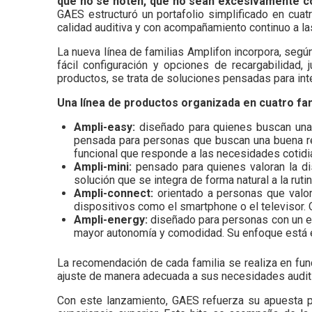
que no se noten, que no sean excesivamente c
GAES estructuró un portafolio simplificado en cuat
calidad auditiva y con acompañamiento continuo a la
La nueva línea de familias Amplifon incorpora, segú
fácil configuración y opciones de recargabilidad,
productos, se trata de soluciones pensadas para inte
Una línea de productos organizada en cuatro fam
Ampli-easy:
diseñado para quienes buscan una 
pensada para personas que buscan una buena rel
funcional que responde a las necesidades cotidi
Ampli-mini:
pensado para quienes valoran la di
solución que se integra de forma natural a la ruti
Ampli-connect:
orientado a personas que valo
dispositivos como el smartphone o el televisor. O
Ampli-energy:
diseñado para personas con un es
mayor autonomía y comodidad. Su enfoque está en 
La recomendación de cada familia se realiza en func
ajuste de manera adecuada a sus necesidades audit
Con este lanzamiento, GAES refuerza su apuesta po