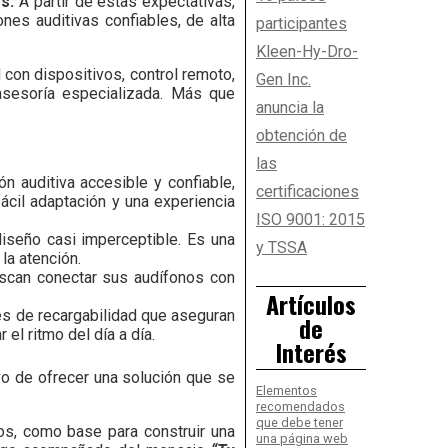
es.
A partir de estas expectativas,
nes auditivas confiables, de alta
participantes
Kleen-Hy-Dro-
 con dispositivos, control remoto,
Gen Inc.
 asesoría especializada. Más que
anuncia la
obtención de
las
n auditiva accesible y confiable,
certificaciones
cil adaptación y una experiencia
ISO 9001: 2015
diseño casi imperceptible. Es una
y TSSA
la atención.
uscan conectar sus audífonos con
Artículos
es de recargabilidad que aseguran
de
l ritmo del día a día.
Interés
ivo de ofrecer una solución que se
Elementos
recomendados
que debe tener
os, como base para construir una
una página web