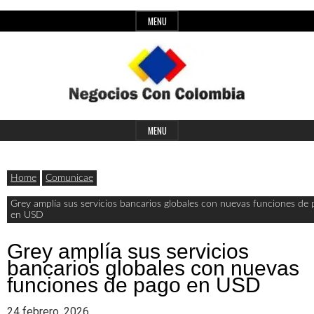
Skip
MENU
to
content
Header
Últimas
Negocios
Widget
MENU
noticias,
Area
comunicados
Home
Comunicae
con
y
Grey amplía sus servicios bancarios globales con nuevas funciones de
en USD
actualidad
de
Colombia
Grey amplía sus servicios
bancarios globales con nuevas
negocios
funciones de pago en USD
con
24 febrero, 2026