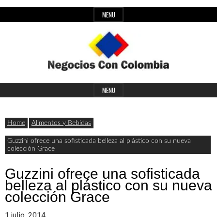
Skip
MENU
to
content
Header
Últimas
Negocios
Widget
MENU
noticias,
Area
comunicados
Home
Alimentos y Bebidas
con
y
Guzzini ofrece una sofisticada belleza al plástico con su nueva
colección Grace
actualidad
de
Colombia
Guzzini ofrece una sofisticada
belleza al plástico con su nueva
negocios
colección Grace
con
1 julio, 2014