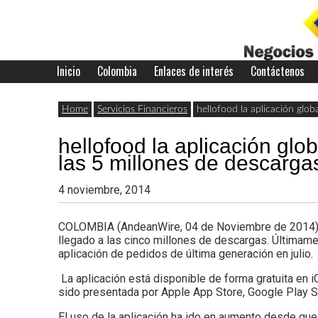
Skip
to
content
Inicio
Colombia
Enlaces de interés
Contáctenos
Últimas
Negocios
noticias,
Home
Servicios Financieros
hellofood la aplicación globa
comunicados
hellofood la aplicación glob
con
y
las 5 millones de descarga
actualidad
4 noviembre, 2014
de
Colombia
COLOMBIA (AndeanWire, 04 de Noviembre de 2014) Má
negocios
llegado a las cinco millones de descargas. Últimam
aplicación de pedidos de última generación en julio.
con
La aplicación está disponible de forma gratuita en
Colombia.
sido presentada por Apple App Store, Google Play 
El uso de la aplicación ha ido en aumento desde que