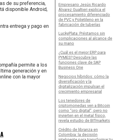
as de su preferencia,
Empresario Jesús Ricardo
stá disponible Android,
Álvarez Gualtieri explica el
procesamiento diferenciado
de PVC y Polietileno en la
fabricación de tuberías
ontra entrega y pago en
LuckyPlata: Préstamos sin
complicaciones al alcance de
su mano
¿Cuál es el mejor ERP para
PYMES? Descubre las
funciones clave de SAP
ompañía permite a los
Business One
última generación y en
online con la mayor
Negocios híbridos: cómo la
diversificación y la
digitalización impulsan el
crecimiento empresarial
Los tenedores de
criptomonedas ven a Bitcoin
como “oro digital”, pero no
invierten en el metal físico,
revela estudio de BITmarkets
Crédito de libranza en
RA
Colombia: la decisión
inteligente para transformar tu