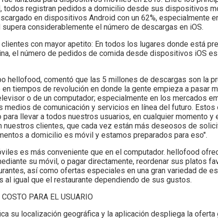
l, todos registran pedidos a domicilio desde sus dispositivos m
descargado en dispositivos Android con un 62%, especialmente en
d supera considerablemente el número de descargas en iOS.
clientes con mayor apetito: En todos los lugares donde está pre
atina, el número de pedidos de comida desde dispositivos iOS es
po hellofood, comentó que las 5 millones de descargas son la pr
o en tiempos de revolución en donde la gente empieza a pasar m
n televisor o de un computador; especialmente en los mercados 
s medios de comunicación y servicios en línea del futuro. Estos 
o para llevar a todos nuestros usuarios, en cualquier momento y e
 nuestros clientes, que cada vez están más deseosos de solicit
limentos a domicilio es móvil y estamos preparados para eso".
viles es más conveniente que en el computador. hellofood ofre
ediante su móvil, o pagar directamente, reordenar sus platos fav
urantes, así como ofertas especiales en una gran variedad de es
 al igual que el restaurante dependiendo de sus gustos.
IN COSTO PARA EL USUARIO
ca su localización geográfica y la aplicación despliega la ofert