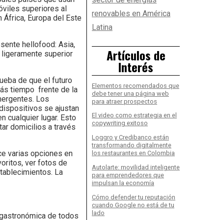
óviles superiores al
renovables en América
 África, Europa del Este
Latina
sente hellofood: Asia,
Artículos de
 ligeramente superior
Interés
ueba de que el futuro
Elementos recomendados que
ás tiempo frente de la
debe tener una página web
emergentes. Los
para atraer prospectos
dispositivos se ajustan
El video como estrategia en el
n cualquier lugar. Esto
copywriting exitoso
ar domicilios a través
Loggro y Credibanco están
transformando digitalmente
ce varias opciones en
los restaurantes en Colombia
oritos, ver fotos de
Autolarte: movilidad inteligente
tablecimientos. La
para emprendedores que
impulsan la economía
Cómo defender tu reputación
cuando Google no está de tu
lado
a gastronómica de todos