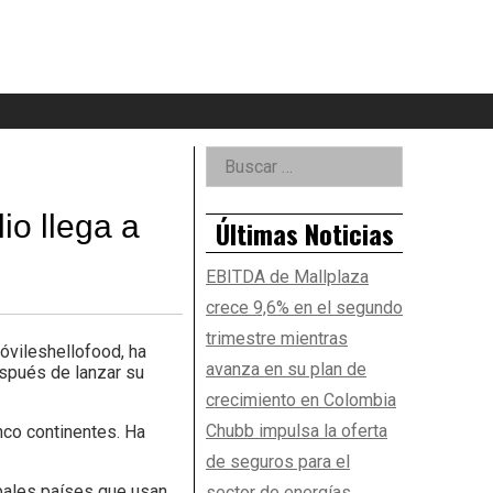
eader
idget
rea
Right
Buscar:
Asides
io llega a
Últimas Noticias
EBITDA de Mallplaza
crece 9,6% en el segundo
trimestre mientras
vileshellofood, ha
avanza en su plan de
espués de lanzar su
crecimiento en Colombia
Chubb impulsa la oferta
nco continentes. Ha
de seguros para el
ipales países que usan
sector de energías