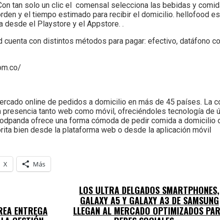
Con tan solo un clic el comensal selecciona las bebidas y comid
orden y el tiempo estimado para recibir el domicilio. hellofood e
desde el Playstore y el Appstore. .
od cuenta con distintos métodos para pagar: efectivo, datáfono c
om.co/
rcado online de pedidos a domicilio en más de 45 países. La c
on presencia tanto web como móvil, ofreciéndoles tecnología de 
foodpanda ofrece una forma cómoda de pedir comida a domicilio 
rita bien desde la plataforma web o desde la aplicación móvil
X
Más
LOS ULTRA DELGADOS SMARTPHONES,
GALAXY A5 Y GALAXY A3 DE SAMSUNG
REA ENTREGA
LLEGAN AL MERCADO OPTIMIZADOS PA