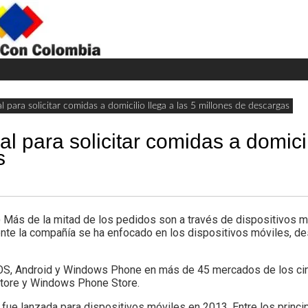
H
W
A
l para solicitar comidas a domicilio llega a las 5 millones de descargas
al para solicitar comidas a domicil
s
s de la mitad de los pedidos son a través de dispositivos mó
ente la compañía se ha enfocado en los dispositivos móviles, d
 iOS, Android y Windows Phone en más de 45 mercados de los ci
Store y Windows Phone Store.
 fue lanzada para dispositivos móviles en 2013. Entre los princ