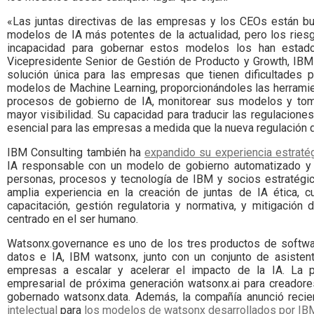
«Las juntas directivas de las empresas y los CEOs están b
modelos de IA más potentes de la actualidad, pero los riesg
incapacidad para gobernar estos modelos los han estado
Vicepresidente Senior de Gestión de Producto y Growth, IB
solución única para las empresas que tienen dificultades 
modelos de Machine Learning, proporcionándoles las herramie
procesos de gobierno de IA, monitorear sus modelos y toma
mayor visibilidad. Su capacidad para traducir las regulacione
esencial para las empresas a medida que la nueva regulación d
IBM Consulting también ha
expandido su experiencia estraté
IA responsable con un modelo de gobierno automatizado y 
personas, procesos y tecnología de IBM y socios estratégi
amplia experiencia en la creación de juntas de IA ética, cu
capacitación, gestión regulatoria y normativa, y mitigación
centrado en el ser humano.
Watsonx.governance es uno de los tres productos de softwa
datos e IA, IBM watsonx, junto con un conjunto de asisten
empresas a escalar y acelerar el impacto de la IA. La p
empresarial de próxima generación watsonx.ai para creador
gobernado watsonx.data. Además, la compañía anunció reci
intelectual
para
los modelos de watsonx desarrollados por IB