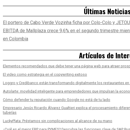
Últimas Noticia
El portero de Cabo Verde Vozinha ficha por Colo-Colo y JETO
EBITDA de Mallplaza crece 9,6% en el segundo trimestre mient
en Colombia
Artículos de Inte
Elementos recomendados que debe tener una página web para atraer pros
El video como estrategia en el copywriting exitoso
Loggro y Credibanco están transformando digitalmente los restaurantes e
Autolarte: movilidad inteligente para emprendedores que impulsan la econ
Cómo defender tu reputación cuando Google no está de tu lado
Empresario Jesús Ricardo Álvarez Gualtieri explica el procesamiento diferen
tuberías
LuckyPlata: Préstamos sin complicaciones al alcance de su mano
¿Cuál es el mejor ERP para PYMES? Descubre las funciones clave de SAP Bu