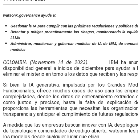
Colombia.
watsonx.governance ayuda a:
Gestionar la IA para cumplir con las próximas regulaciones y políticas d
Detectar y mitigar proactivamente los riesgos, monitoreando la equida
LLMs
Administrar, monitorear y gobernar modelos de IA de IBM, de comuni
modelos
COLOMBIA (Noviembre 14 de 2023).
IBM ha anun
disponibilidad general a inicios de diciembre para ayudar 
eliminar el misterio en torno a los datos que reciben y las res
Si bien la IA generativa, impulsada por los Grandes M
Fundacionales, ofrece muchos casos de uso para las empre
complejidades, desde los datos de entrenamiento extraídos d
como justos y precisos, hasta la falta de explicación d
proporciona las herramientas que necesitan las organizacion
transparencia y anticipar el cumplimiento de futuras regulacion
A medida que las empresas buscan innovar con IA, desplega
de tecnología y comunidades de código abierto, watsonx les p
los modelos desde cualquier lugar que elijan.