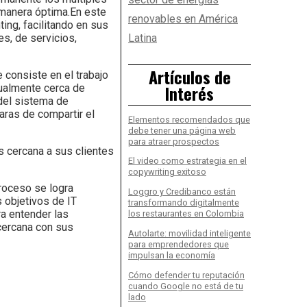
 manera óptima.En este
renovables en América
ng, facilitando en sus
s, de servicios,
Latina
Artículos de
 consiste en el trabajo
Interés
tualmente cerca de
 del sistema de
aras de compartir el
Elementos recomendados que
debe tener una página web
para atraer prospectos
s cercana a sus clientes
El video como estrategia en el
copywriting exitoso
roceso se logra
Loggro y Credibanco están
 objetivos de IT
transformando digitalmente
a entender las
los restaurantes en Colombia
cercana con sus
Autolarte: movilidad inteligente
para emprendedores que
impulsan la economía
Cómo defender tu reputación
cuando Google no está de tu
lado