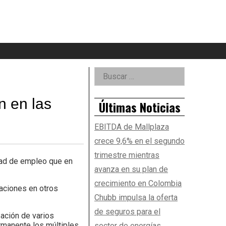
eader
idget
rea
Right
Buscar:
Asides
 en las
Últimas Noticias
EBITDA de Mallplaza
crece 9,6% en el segundo
trimestre mientras
dad de empleo que en
avanza en su plan de
crecimiento en Colombia
aciones en otros
Chubb impulsa la oferta
de seguros para el
ación de varios
rmanente los múltiples
sector de energías