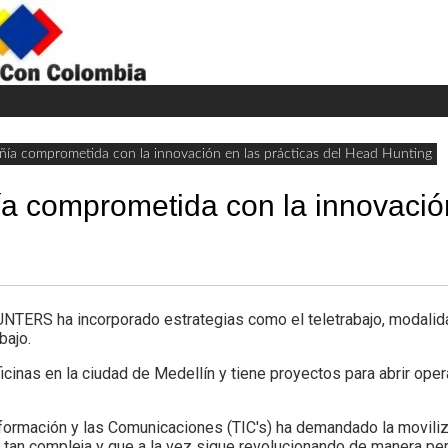
H
W
A
 comprometida con la innovación en las prácticas del Head Hunting
comprometida con la innovación
NTERS ha incorporado estrategias como el teletrabajo, modali
bajo.
inas en la ciudad de Medellín y tiene proyectos para abrir oper
nformación y las Comunicaciones (TIC's) ha demandado la moviliz
a tan compleja y que a la vez sigue revolucionando de manera pe