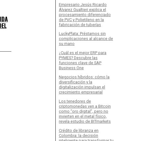
Empresario Jesús Ricardo
Álvarez Gualtieri explica el
procesamiento diferenciado
IDA
de PVC y Polietileno en la
DEL
fabricación de tuberías
LuckyPlata: Préstamos sin
complicaciones al alcance de
su mano
¿Cuál es el mejor ERP para
PYMES? Descubre las
funciones clave de SAP
Business One
Negocios híbridos: cómo la
diversificación y la
digitalización impulsan el
crecimiento empresarial
Los tenedores de
criptomonedas ven a Bitcoin
como “oro digital”, pero no
invierten en el metal físico,
revela estudio de BITmarkets
Crédito de libranza en
Colombia: la decisión
inteligente para transformar tu