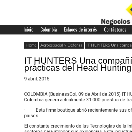
Skip
to
content
Inicio
Colombia
Enlaces de interés
Contáctenos
Últimas
Negocios
noticias,
Home
Aeroespacial y Defensa
IT HUNTERS Una compañía
comunicados
IT HUNTERS Una compañía 
con
y
prácticas del Head Hunting
actualidad
9 abril, 2015
de
Colombia
COLOMBIA (BusinessCol, 09 de Abril de 2015) IT HU
negocios
Colombia genera actualmente 31.000 puestos de tra
con
· Esta firma boutique abrió recientemente sus ofic
países.
Colombia.
El constante crecimiento de las Tecnologías de la I
sectores para atender sus exigencias. Esta industri