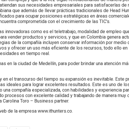
 atiendan sus necesidades empresariales para satisfacerlas de
iana que además de llevar prácticas tradicionales de Head Hunti
ficados para ocupar posiciones estratégicas en áreas comerciale
ncuentra comprometida con el crecimiento de las TIC's.
gias innovadoras como es el teletrabajo, modalidad de empleo que
s para vender productos y servicios, y que en Colombia genera ac
tegias de la compañía incluyen conservar información por medio
os y ofrecer un uso más eficiente de los recursos, todo ello en 
esidades en tiempo real.
nas en la ciudad de Medellín, para poder brindar una atención má
 en el transcurso del tiempo su expansión es inevitable. Este p
as ideales para lograr excelentes resultados. Este es uno de los
o una compañía especializada, con habilidades y experiencia par
do procesos con excelente calidad y trabajando de manera muy 
ma Carolina Toro – Business partner.
 web de la empresa www.ithunters.co.