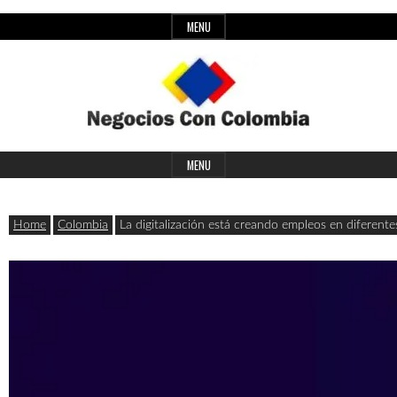
Skip
MENU
to
content
Header
Últimas
Negocios
Widget
MENU
noticias,
Area
comunicados
Home
Colombia
La digitalización está creando empleos en diferente
con
y
actualidad
de
Colombia
negocios
con