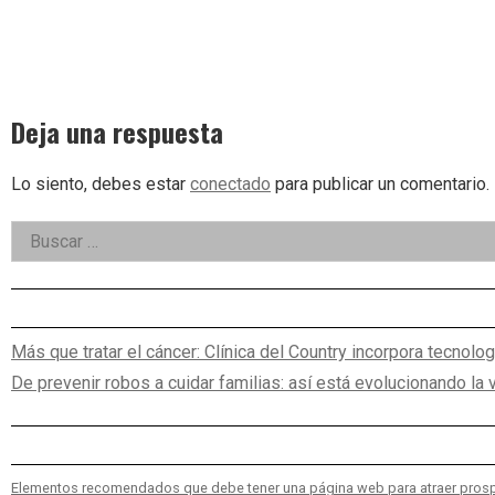
Deja una respuesta
Lo siento, debes estar
conectado
para publicar un comentario.
Right
Buscar:
Asides
Más que tratar el cáncer: Clínica del Country incorpora tecnolog
De prevenir robos a cuidar familias: así está evolucionando la
Elementos recomendados que debe tener una página web para atraer pros