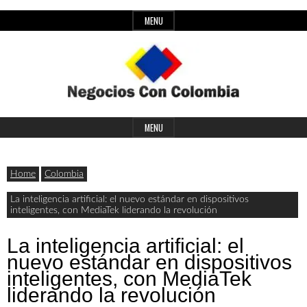
Skip
MENU
to
content
Header
Últimas
Negocios
Widget
MENU
noticias,
Area
comunicados
Home
Colombia
con
y
La inteligencia artificial: el nuevo estándar en dispositivos
inteligentes, con MediaTek liderando la revolución
actualidad
de
Colombia
La inteligencia artificial: el
nuevo estándar en dispositivos
negocios
inteligentes, con MediaTek
con
liderando la revolución