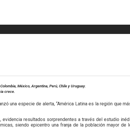
eader
idget
rea
 Colombia, México, Argentina, Perú, Chile y Uruguay.
cia crece.
nzó una especie de alerta, “América Latina es la región que má
s, evidencia resultados sorprendentes a través del estudio inéd
micas, siendo epicentro una franja de la población mayor de 