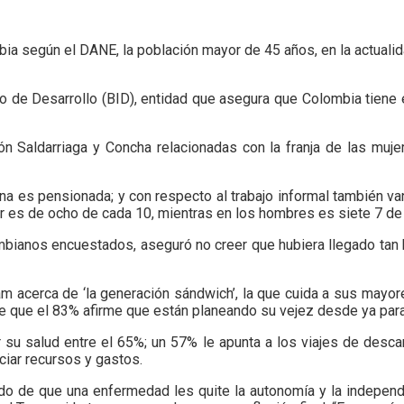
a según el DANE, la población mayor de 45 años, en la actualida
no de Desarrollo (BID), entidad que asegura que Colombia tiene
ón Saldarriaga y Concha relacionadas con la franja de las muj
na es pensionada; y con respecto al trabajo informal también van
or es de ocho de cada 10, mientras en los hombres es siete 7 de
mbianos encuestados, aseguró no creer que hubiera llegado tan 
m acerca de ‘la generación sándwich’, la que cuida a sus mayor
hace que el 83% afirme que están planeando su vejez desde ya par
su salud entre el 65%; un 57% le apunta a los viajes de desca
iar recursos y gastos.
o de que una enfermedad les quite la autonomía y la independe