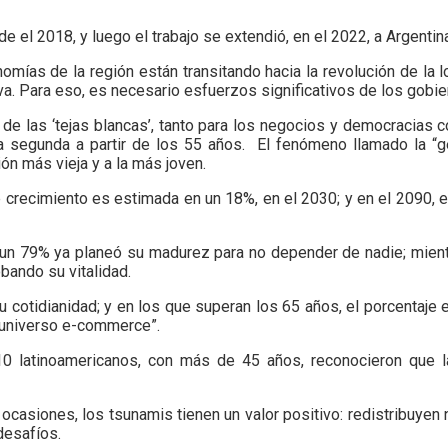
el 2018, y luego el trabajo se extendió, en el 2022, a Argentina
mías de la región están transitando hacia la revolución de la l
a. Para eso, es necesario esfuerzos significativos de los gobi
e las ‘tejas blancas’, tanto para los negocios y democracias co
y la segunda a partir de los 55 años. El fenómeno llamado la “
ón más vieja y a la más joven.
 crecimiento es estimada en un 18%, en el 2030; y en el 2090, 
 un 79% ya planeó su madurez para no depender de nadie; mient
bando su vitalidad.
u cotidianidad; y en los que superan los 65 años, el porcentaje 
 universo e-commerce”.
10 latinoamericanos, con más de 45 años, reconocieron que l
casiones, los tsunamis tienen un valor positivo: redistribuyen 
desafíos.