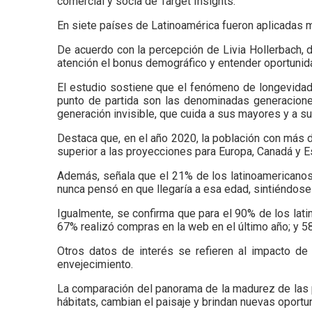
comercial y socia de Target Insights.
En siete países de Latinoamérica fueron aplicadas má
De acuerdo con la percepción de Livia Hollerbach, d
atención el bonus demográfico y entender oportunid
El estudio sostiene que el fenómeno de longevidad 
punto de partida son las denominadas generaciones 
generación invisible, que cuida a sus mayores y a su
Destaca que, en el año 2020, la población con más d
superior a las proyecciones para Europa, Canadá y 
Además, señala que el 21% de los latinoamericanos
nunca pensó en que llegaría a esa edad, sintiéndose t
Igualmente, se confirma que para el 90% de los latin
67% realizó compras en la web en el último año; y
Otros datos de interés se refieren al impacto d
envejecimiento.
La comparación del panorama de la madurez de las pe
hábitats, cambian el paisaje y brindan nuevas oport