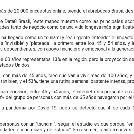
s de 20.000 encuestas online, siendo el abrebocas Brasil, desde 
e Data8 Brasil, “este mapeo muestra como las principales econo
ades tanto de negocio como de una vida longeva más significativ
ha llegado como un tsunami y “es urgente entender el impacto d
‘invisible’ y ‘plateada’; la primera entre los 45 y 54 años, 
s descendientes, con apoyo financiero y emocional a la generaci
e 60 años representaba 13% en la región; pero la proyección de
Estados Unidos.
, con más de 45 años, cree que van a vivir más de 100 años; y
an bien, y el 53%, tiene una rutina semanal bastante intensa, pro
oamericanos, entre 45 y 54 años, el internet está presente en s
 58% del grupo de personas con más de 65 años navegaron por el
e la pandemia por Covid-19, pues se detectó que 4 de cada 
rsonas con un “tsunami”, según el estudio es que porque, “en o
unidades económicas y de estudio”. En resumen, plantea nuevos 