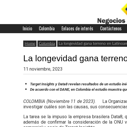
Skip
to
content
Inicio
Colombia
Enlaces de interés
Contáctenos
Últimas
Negocios
noticias,
Home
Colombia
La longevidad gana terreno en Latinoa
comunicados
La longevidad gana terren
con
y
11 noviembre, 2023
actualidad
de
Colombia
Target Insights y Data8 revelan resultados de un estudio in
De acuerdo con el DANE, en Colombia el estudio muestra que 
negocios
COLOMBIA (Noviembre 11 de 2023).
La Organizac
con
investigar cuáles son las causas, sus consecuencia
Colombia.
La tarea se la impuso la empresa brasilera Data8, 
además de confirmar la consideración de la ONU v