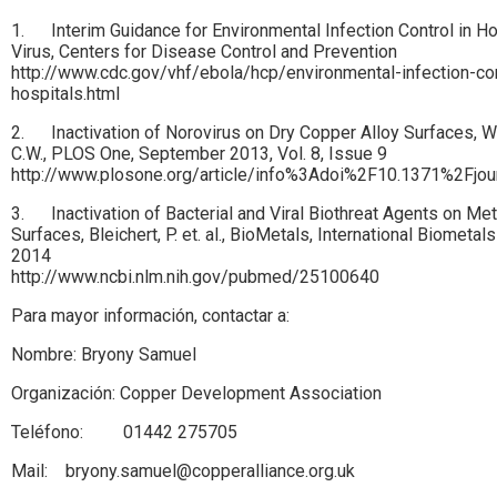
1. Interim Guidance for Environmental Infection Control in Ho
Virus, Centers for Disease Control and Prevention
http://www.cdc.gov/vhf/ebola/hcp/environmental-infection-con
hospitals.html
2. Inactivation of Norovirus on Dry Copper Alloy Surfaces, War
C.W., PLOS One, September 2013, Vol. 8, Issue 9
http://www.plosone.org/article/info%3Adoi%2F10.1371%2Fjou
3. Inactivation of Bacterial and Viral Biothreat Agents on Met
Surfaces, Bleichert, P. et. al., BioMetals, International Biometal
2014
http://www.ncbi.nlm.nih.gov/pubmed/25100640
Para mayor información, contactar a:
Nombre: Bryony Samuel
Organización: Copper Development Association
Teléfono: 01442 275705
Mail: bryony.samuel@copperalliance.org.uk