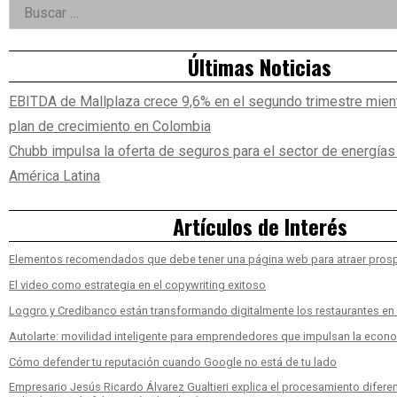
Right
Buscar:
Asides
Últimas Noticias
EBITDA de Mallplaza crece 9,6% en el segundo trimestre mien
plan de crecimiento en Colombia
Chubb impulsa la oferta de seguros para el sector de energía
América Latina
Artículos de Interés
Elementos recomendados que debe tener una página web para atraer pros
El video como estrategia en el copywriting exitoso
Loggro y Credibanco están transformando digitalmente los restaurantes e
Autolarte: movilidad inteligente para emprendedores que impulsan la econ
Cómo defender tu reputación cuando Google no está de tu lado
Empresario Jesús Ricardo Álvarez Gualtieri explica el procesamiento difere