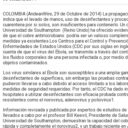
Colombia.
COLOMBIA (AndeanWire, 29 de Octubre de 2014) La propagació
indica que el lavado de manos, uso de desinfectantes y proce
cuarentena por si solos, son insuficientes para contenerlo. Un c
Universidad de Southampton (Reino Unido) ha ofrecido evide
de que el cobre antimicrobiano podría ser un valioso complem
medidas ya existentes.Los Centros para el Control y Prevenci
Enfermedades de Estados Unidos (CDC por sus siglas en inglé
cuenta de que el virus del Ébola, se transmite a través del con
los fluidos corporales de una persona infectada o, por medio d
objetos contaminados.
Los virus similares al Ébola son susceptibles a una amplia ga
desinfectantes de superficies, sin embargo las pruebas contra 
pudieron llevarse a cabo debido al acceso limitado a los labora
medidas de seguridad requeridas. Por tanto, el CDC ha dado in
hospitales a utilizar desinfectantes con eficacia probada contra
resistentes como el norovirus, adenovirus y poliovirus1.
Información revisada y publicada por expertos de estudios de 
llevados a cabo por el profesor Bill Keevil, Presidente de Salu
Universidad de Southampton, demuestran la capacidad del cobr
rápida y completamente el norovirus2, y un trabajo reciente en