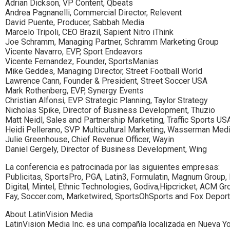
Adrian Dickson, VP Content, Qbeats
Andrea Pagnanelli, Commercial Director, Relevent
David Puente, Producer, Sabbah Media
Marcelo Tripoli, CEO Brazil, Sapient Nitro iThink
Joe Schramm, Managing Partner, Schramm Marketing Group
Vicente Navarro, EVP, Sport Endeavors
Vicente Fernandez, Founder, SportsManias
Mike Geddes, Managing Director, Street Football World
Lawrence Cann, Founder & President, Street Soccer USA
Mark Rothenberg, EVP, Synergy Events
Christian Alfonsi, EVP Strategic Planning, Taylor Strategy
Nicholas Spike, Director of Business Development, Thuzio
Matt Neidl, Sales and Partnership Marketing, Traffic Sports US
Heidi Pellerano, SVP Multicultural Marketing, Wasserman Med
Julie Greenhouse, Chief Revenue Officer, Wayin
Daniel Gergely, Director of Business Development, Wing
La conferencia es patrocinada por las siguientes empresas:
Publicitas, SportsPro, PGA, Latin3, Formulatin, Magnum Group,
Digital, Mintel, Ethnic Technologies, Godiva,Hipcricket, ACM Gro
Fay, Soccer.com, Marketwired, SportsOhSports and Fox Depor
About LatinVision Media
LatinVision Media Inc. es una compañía localizada en Nueva Y