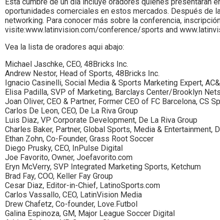
Esta cumbre de un día incluye oradores quienes presentaran en
oportunidades comerciales en estos mercados. Después de la c
networking. Para conocer más sobre la conferencia, inscripción
visite:www.latinvision.com/conference/sports and www.latin
Vea la lista de oradores aqui abajo:
Michael Jaschke, CEO, 48Bricks Inc.
Andrew Nestor, Head of Sports, 48Bricks Inc.
Ignacio Casinelli, Social Media & Sports Marketing Expert, A
Elisa Padilla, SVP of Marketing, Barclays Center/Brooklyn Net
Joan Oliver, CEO & Partner, Former CEO of FC Barcelona, CS S
Carlos De Leon, CEO, De La Riva Group
Luis Diaz, VP Corporate Development, De La Riva Group
Charles Baker, Partner, Global Sports, Media & Entertainment, 
Ethan Zohn, Co-Founder, Grass Root Soccer
Diego Prusky, CEO, InPulse Digital
Joe Favorito, Owner, Joefavorito.com
Eryn McVerry, SVP Integrated Marketing Sports, Ketchum
Brad Fay, COO, Keller Fay Group
Cesar Diaz, Editor-in-Chief, LatinoSports.com
Carlos Vassallo, CEO, LatinVision Media
Drew Chafetz, Co-founder, Love.Futbol
Galina Espinoza, GM, Major League Soccer Digital