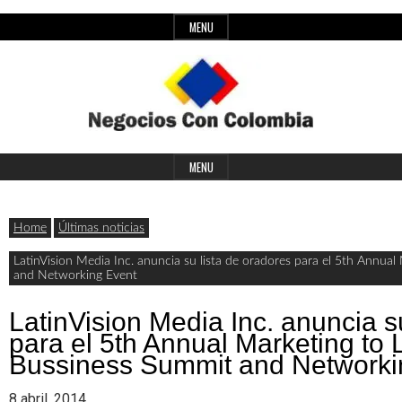
Skip
MENU
to
content
Header
Últimas
Negocios
Widget
MENU
noticias,
Area
comunicados
Home
Últimas noticias
con
y
LatinVision Media Inc. anuncia su lista de oradores para el 5th Annua
and Networking Event
actualidad
de
Colombia
LatinVision Media Inc. anuncia s
para el 5th Annual Marketing to 
negocios
Bussiness Summit and Networki
con
8 abril, 2014