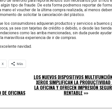
úmero de teléfono para reporte.Ambos son necesarios por si nos 
 algún tipo de fraude. De esta forma podremos reportar de forma
 mano el voucher de la última compra realizada, al menos debe
 momento de solicitar la cancelación del plástico.
que los consumidores adquieran productos y servicios a buenos
oca, ya sea con tarjetas de crédito o debido, o desde las tienda
mendaciones como las arriba mencionadas, sin duda puede ayudar 
 la maravillosa experiencia de ir de compras.
excelente navidad.
X
Más
LOS NUEVOS DISPOSITIVOS MULTIFUNCIÓN
XEROX SIMPLIFICAN LA PRODUCTIVIDAD 
LA OFICINA Y OFRECEN IMPRESIÓN SEGUR
 DE OFICINAS
RENTABLE
»»