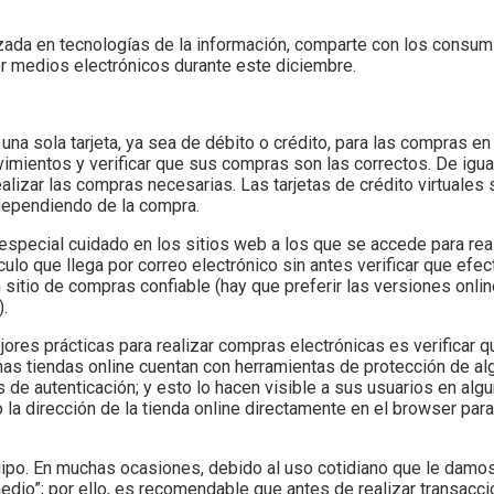
zada en tecnologías de la información, comparte con los consum
or medios electrónicos durante este diciembre.
ar una sola tarjeta, ya sea de débito o crédito, para las compras e
imientos y verificar que sus compras son las correctos. De igua
ealizar las compras necesarias. Las tarjetas de crédito virtuales
dependiendo de la compra.
special cuidado en los sitios web a los que se accede para rea
ulo que llega por correo electrónico sin antes verificar que efec
n sitio de compras confiable (hay que preferir las versiones onl
.
res prácticas para realizar compras electrónicas es verificar qu
as tiendas online cuentan con herramientas de protección de al
 de autenticación; y esto lo hacen visible a sus usuarios en algu
 la dirección de la tienda online directamente en el browser para
uipo. En muchas ocasiones, debido al uso cotidiano que le damo
edio”; por ello, es recomendable que antes de realizar transacci