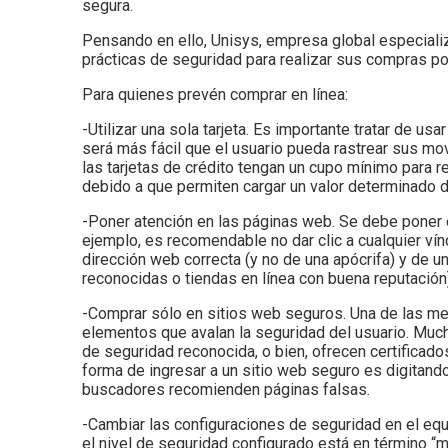
segura.
Pensando en ello, Unisys, empresa global especiali
prácticas de seguridad para realizar sus compras p
Para quienes prevén comprar en línea:
-Utilizar una sola tarjeta. Es importante tratar de us
será más fácil que el usuario pueda rastrear sus mov
las tarjetas de crédito tengan un cupo mínimo para r
debido a que permiten cargar un valor determinado 
-Poner atención en las páginas web. Se debe poner e
ejemplo, es recomendable no dar clic a cualquier vínc
dirección web correcta (y no de una apócrifa) y de u
reconocidas o tiendas en línea con buena reputación)
-Comprar sólo en sitios web seguros. Una de las mejo
elementos que avalan la seguridad del usuario. Much
de seguridad reconocida, o bien, ofrecen certificados
forma de ingresar a un sitio web seguro es digitando
buscadores recomienden páginas falsas.
-Cambiar las configuraciones de seguridad en el eq
el nivel de seguridad configurado está en término “m