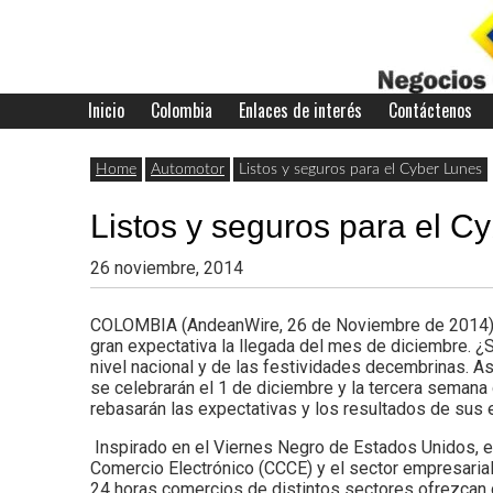
Skip
to
content
Inicio
Colombia
Enlaces de interés
Contáctenos
Últimas
Negocios
noticias,
Home
Automotor
Listos y seguros para el Cyber Lunes
comunicados
Listos y seguros para el C
con
y
26 noviembre, 2014
actualidad
de
Colombia
COLOMBIA (AndeanWire, 26 de Noviembre de 2014) 
gran expectativa la llegada del mes de diciembre. 
negocios
nivel nacional y de las festividades decembrinas. A
se celebrarán el 1 de diciembre y la tercera seman
con
rebasarán las expectativas y los resultados de sus
Colombia.
Inspirado en el Viernes Negro de Estados Unidos, e
Comercio Electrónico (CCCE) y el sector empresarial c
24 horas comercios de distintos sectores ofrezcan 