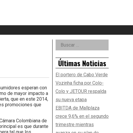
eader
idget
rea
Right
Buscar:
Asides
Últimas Noticias
El portero de Cabo Verde
Vozinha ficha por Colo-
sumidores esperan con
Colo y JETOUR respalda
sumo de mayor impacto a
erta, que en este 2014,
su nueva etapa
ores promociones que
EBITDA de Mallplaza
crece 9,6% en el segundo
a Cámara Colombiana de
trimestre mientras
principal es que durante
era tal que los
avanza en su plan de