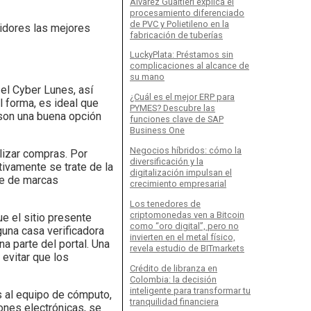
Álvarez Gualtieri explica el
procesamiento diferenciado
de PVC y Polietileno en la
idores las mejores
fabricación de tuberías
LuckyPlata: Préstamos sin
complicaciones al alcance de
su mano
n el Cyber Lunes, así
¿Cuál es el mejor ERP para
l forma, es ideal que
PYMES? Descubre las
 son una buena opción
funciones clave de SAP
Business One
Negocios híbridos: cómo la
lizar compras. Por
diversificación y la
tivamente se trate de la
digitalización impulsan el
ine de marcas
crecimiento empresarial
Los tenedores de
criptomonedas ven a Bitcoin
e el sitio presente
como “oro digital”, pero no
guna casa verificadora
invierten en el metal físico,
na parte del portal. Una
revela estudio de BITmarkets
 evitar que los
Crédito de libranza en
Colombia: la decisión
inteligente para transformar tu
s al equipo de cómputo,
tranquilidad financiera
ones electrónicas, se