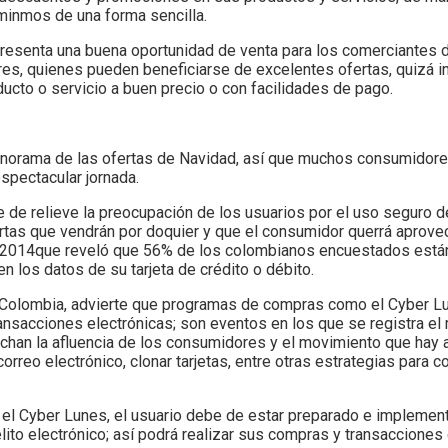
minmos de una forma sencilla.
epresenta una buena oportunidad de venta para los comerciantes d
es, quienes pueden beneficiarse de excelentes ofertas, quizá in
oducto o servicio a buen precio o con facilidades de pago.
panorama de las ofertas de Navidad, así que muchos consumidores
spectacular jornada.
 de relieve la preocupación de los usuarios por el uso seguro de
rtas que vendrán por doquier y que el consumidor querrá aprovec
ex 2014que reveló que 56% de los colombianos encuestados está
los datos de su tarjeta de crédito o débito.
 Colombia, advierte que programas de compras como el Cyber Lu
transacciones electrónicas; son eventos en los que se registra e
chan la afluencia de los consumidores y el movimiento que hay a
orreo electrónico, clonar tarjetas, entre otras estrategias para 
 el Cyber Lunes, el usuario debe de estar preparado e implement
elito electrónico; así podrá realizar sus compras y transacciones