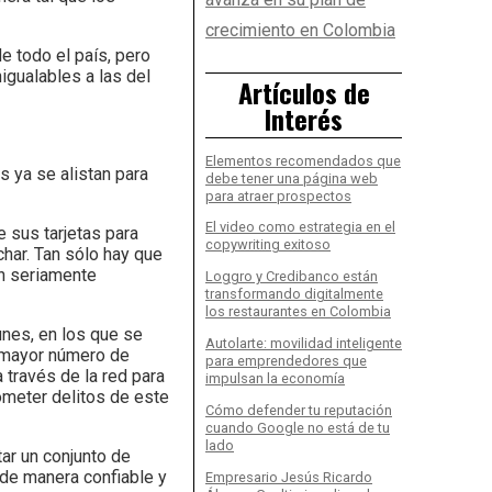
crecimiento en Colombia
e todo el país, pero
igualables a las del
Artículos de
Interés
Elementos recomendados que
 ya se alistan para
debe tener una página web
para atraer prospectos
El video como estrategia en el
 sus tarjetas para
copywriting exitoso
har. Tan sólo hay que
n seriamente
Loggro y Credibanco están
transformando digitalmente
los restaurantes en Colombia
nes, en los que se
Autolarte: movilidad inteligente
l mayor número de
para emprendedores que
 través de la red para
impulsan la economía
cometer delitos de este
Cómo defender tu reputación
cuando Google no está de tu
lado
ar un conjunto de
 de manera confiable y
Empresario Jesús Ricardo