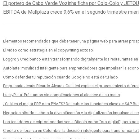
El portero de Cabo Verde Vozinha ficha por Colo-Colo y JETO
EBITDA de Mallplaza crece 9,6% en el segundo trimestre mien
Elementos recomendados que debe tener una página web para atraer pros
El video como estrategia en el copywriting exitoso
Loggro y Credibanco están transformando digitalmente los restaurantes e
Autolarte: movilidad inteligente para emprendedores que impulsan la econ
Cómo defender tu reputación cuando Google no está de tu lado
Empresario Jesús Ricardo Álvarez Gualtieri explica el procesamiento diferen
LuckyPlata: Préstamos sin complicaciones al alcance de su mano
¿Cuál es el mejor ERP para PYMES? Descubre las funciones clave de SAP Bu
Negocios híbridos: cómo la diversificación y la digitalización impulsan el c
Los tenedores de criptomonedas ven a Bitcoin como “oro digital”, pero no inv
Crédito de libranza en Colombia: la decisión inteligente para transformar tu 