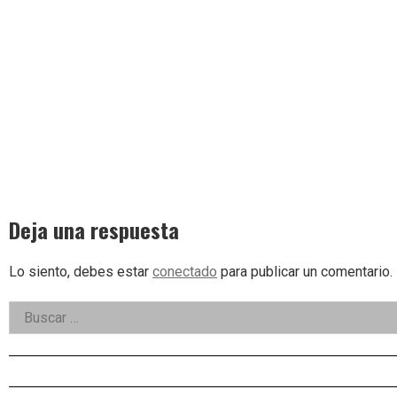
Deja una respuesta
Lo siento, debes estar
conectado
para publicar un comentario.
Right
Buscar:
Asides