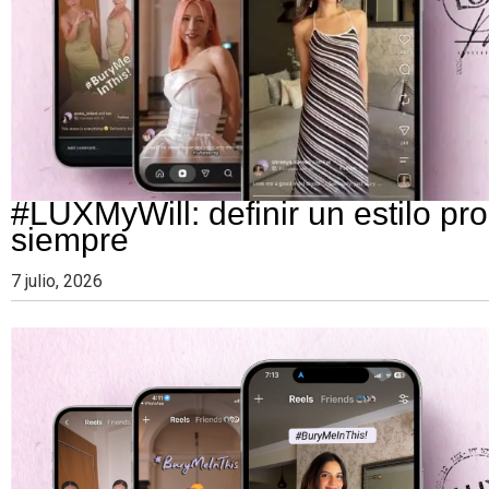
Colombia.
#LUXMyWill: definir un estilo pr
siempre
7 julio, 2026