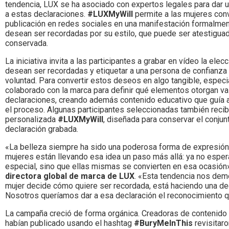
tendencia, LUX se ha asociado con expertos legales para dar 
a estas declaraciones.
#LUXMyWill
permite a las mujeres conve
publicación en redes sociales en una manifestación formalme
desean ser recordadas por su estilo, que puede ser atestigua
conservada.
La iniciativa invita a las participantes a grabar en vídeo la elec
desean ser recordadas y etiquetar a una persona de confianza
voluntad. Para convertir estos deseos en algo tangible, especia
colaborado con la marca para definir qué elementos otorgan va
declaraciones, creando además contenido educativo que guía a
el proceso. Algunas participantes seleccionadas también recib
personalizada
#LUXMyWill
, diseñada para conservar el conjunt
declaración grabada.
«La belleza siempre ha sido una poderosa forma de expresión 
mujeres están llevando esa idea un paso más allá: ya no espe
especial, sino que ellas mismas se convierten en esa ocasión
directora global de marca de LUX
. «Esta tendencia nos dem
mujer decide cómo quiere ser recordada, está haciendo una dec
Nosotros queríamos dar a esa declaración el reconocimiento 
La campaña creció de forma orgánica. Creadoras de contenido
habían publicado usando el hashtag
#BuryMeInThis
revisitar