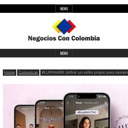
Skip
MENU
to
content
Header
Últimas
Negocios
Widget
MENU
noticias,
Area
comunicados
Home
Comunicae
#LUXMyWill: definir un estilo propio para siempr
con
y
actualidad
de
Colombia
negocios
con