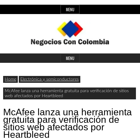
Skip
MENU
to
content
Header
Últimas
Negocios
Widget
MENU
noticias,
Area
comunicados
Home
Electrónica y semiconductores
con
y
McAfee lanza una herramienta gratuita para verificación de sitios
web afectados por Heartbleed
actualidad
de
Colombia
McAfee lanza una herramienta
gratuita para verificación de
negocios
sitios web afectados por
con
Heartbleed