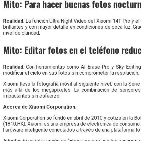
Mito: Para hacer buenas fotos nocturn
Realidad
: La función Ultra Night Video del Xiaomi 14T Pro y 
brillantes y con mayor detalle en condiciones de poca luz. Gr
nivel de claridad.
Mito: Editar fotos en el teléfono reduc
Realidad
: Con herramientas como AI Erase Pro y Sky Editing
modificar el cielo en sus fotos sin comprometer la resolución. L
Xiaomi lleva la fotografía móvil al siguiente nivel
:
con la Seri
más allá de los megapíxeles. La combinación de sensores 
impactantes sin esfuerzo.
Acerca de Xiaomi Corporation:
Xiaomi Corporation se fundó en abril de 2010 y cotiza en la B
(1810.HK). Xiaomi es una empresa de electrónica de consumo 
hardware inteligente conectados a través de una plataforma I
Adoptando nuestra visión de “Hacer amigos con los usuarios y