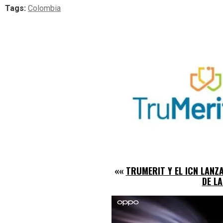
Tags:
Colombia
««
TRUMERIT Y EL ICN LAN
DE L