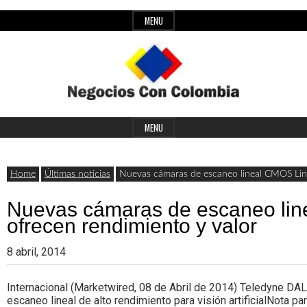
Skip
MENU
to
content
Header
Últimas
Negocios
Widget
MENU
noticias,
Area
comunicados
Home
Últimas noticias
Nuevas cámaras de escaneo lineal CMOS Line
con
y
Nuevas cámaras de escaneo li
actualidad
ofrecen rendimiento y valor
de
Colombia
8 abril, 2014
negocios
con
Internacional (Marketwired, 08 de Abril de 2014) Teledyne DA
escaneo lineal de alto rendimiento para visión artificialNota p