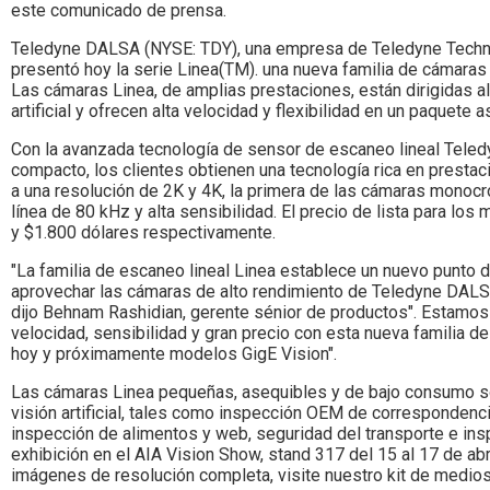
Colombia.
este comunicado de prensa.
Teledyne DALSA (NYSE: TDY), una empresa de Teledyne Technolog
presentó hoy la serie Linea(TM). una nueva familia de cámaras d
Las cámaras Linea, de amplias prestaciones, están dirigidas a
artificial y ofrecen alta velocidad y flexibilidad en un paquete a
Con la avanzada tecnología de sensor de escaneo lineal Tel
compacto, los clientes obtienen una tecnología rica en prestac
a una resolución de 2K y 4K, la primera de las cámaras monoc
línea de 80 kHz y alta sensibilidad. El precio de lista para 
y $1.800 dólares respectivamente.
"La familia de escaneo lineal Linea establece un nuevo punto 
aprovechar las cámaras de alto rendimiento de Teledyne DALS
dijo Behnam Rashidian, gerente sénior de productos". Estamos 
velocidad, sensibilidad y gran precio con esta nueva familia d
hoy y próximamente modelos GigE Vision".
Las cámaras Linea pequeñas, asequibles y de bajo consumo so
visión artificial, tales como inspección OEM de correspondenci
inspección de alimentos y web, seguridad del transporte e ins
exhibición en el AIA Vision Show, stand 317 del 15 al 17 de abr
imágenes de resolución completa, visite nuestro kit de medios