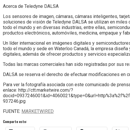
Acerca de Teledyne DALSA
Los sensores de imagen, cámaras, cámaras inteligentes, tarjet
soluciones de visión de Teledyne DALSA se utilizan en miles
todo el mundo y en diversas industrias, entre ellas, semiconduc
productos electrónicos, automóviles, medicina, empaque y fabr
Un líder internacional en imágenes digitales y semiconducto
todo el mundo y sede en Waterloo Canadá, la empresa diseña 
digitales, además de ofrecer productos y servicios especiali
Todas las marcas comerciales han sido registradas por sus r
DALSA se reserva el derecho de efectuar modificaciones en cu
Para ver la fotografía asociada con este comunicado de prensa,
enlace: http://ctt.marketwire.com/?
docid=0937246001&id=4060021&type=0&url=http%3a%2f%2f
937246.jpg
FUENTE:
MARKETWIRED
Comparte esto: