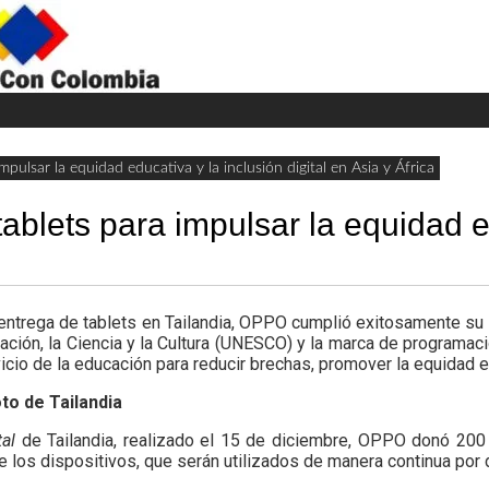
H
W
A
lsar la equidad educativa y la inclusión digital en Asia y África
ets para impulsar la equidad educ
 entrega de tablets en Tailandia, OPPO cumplió exitosamente su
ación, la Ciencia y la Cultura (UNESCO) y la marca de programac
cio de la educación para reducir brechas, promover la equidad edu
to de Tailandia
tal
de Tailandia, realizado el 15 de diciembre, OPPO donó 200 
 los dispositivos, que serán utilizados de manera continua por