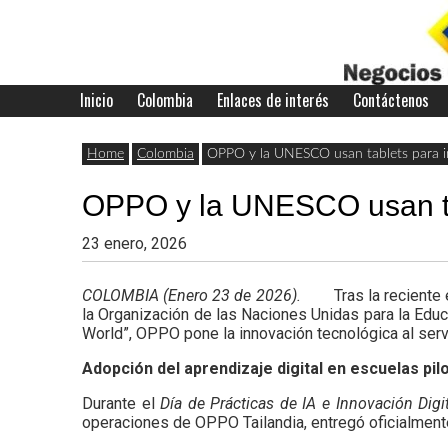
Skip
to
content
Inicio
Colombia
Enlaces de interés
Contáctenos
Últimas
Negocios
noticias,
Home
Colombia
OPPO y la UNESCO usan tablets para impu
comunicados
OPPO y la UNESCO usan tabl
con
y
23 enero, 2026
actualidad
de
Colombia
COLOMBIA (Enero 23 de 2026).
Tras la reciente
la Organización de las Naciones Unidas para la Educ
negocios
World”, OPPO pone la innovación tecnológica al servi
con
Adopción del aprendizaje digital en escuelas pilo
Colombia.
Durante el
Día de Prácticas de IA e Innovación Digi
operaciones de OPPO Tailandia, entregó oficialmente