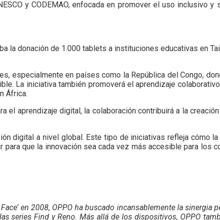
 UNESCO y CODEMAO, enfocada en promover el uso inclusivo y s
a donación de 1.000 tablets a instituciones educativas en Tail
tes, especialmente en países como la República del Congo, don
le. La iniciativa también promoverá el aprendizaje colaborativ
n África.
a el aprendizaje digital, la colaboración contribuirá a la creació
igital a nivel global. Este tipo de iniciativas refleja cómo l
ar para que la innovación sea cada vez más accesible para los c
y Face’ en 2008, OPPO ha buscado incansablemente la sinergia perf
as series Find y Reno. Más allá de los dispositivos, OPPO tamb