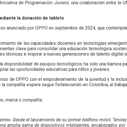
Iniciativa de Programación Juvenil
, una colaboración entre la
mediante la donación de tablets
iso anunciado por OPPO en septiembre de 2024, que contemplaba l
lecimiento de las capacidades docentes en tecnologías emergen
mientas clave para
consolidar
una educación tecnológica sostenib
es técnicas e inspirar a nuevas generaciones de talento digital e
da disponibilidad de equipos tecnológicos
ha sido una barrera par
liar las oportunidades educativas
para niños y jóvenes.
o de OPPO con el empoderamiento de la juventud y la inclusión d
e la compañía espera seguir fortaleciendo en Colombia, al trabaj
io, marca o compañía.
gentes. Desde el lanzamiento de su primer teléfono móvil, ‘Smile
una amplia gama de dispositivos inteligentes, encabezados por l