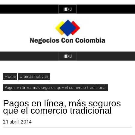
Skip
MENU
to
content
Header
Últimas
Negocios
Widget
MENU
noticias,
Area
comunicados
Home
Últimas noticias
con
y
Pagos en línea, más seguros que el comercio tradicional
actualidad
Pagos en línea, más seguros
de
Colombia
que el comercio tradicional
negocios
21 abril, 2014
con