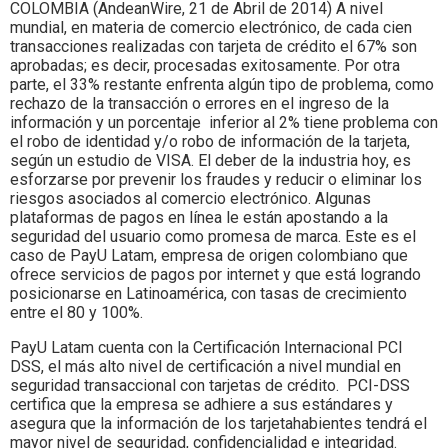
Colombia.
COLOMBIA (AndeanWire, 21 de Abril de 2014) A nivel
mundial, en materia de comercio electrónico, de cada cien
transacciones realizadas con tarjeta de crédito el 67% son
aprobadas; es decir, procesadas exitosamente. Por otra
parte, el 33% restante enfrenta algún tipo de problema, como
rechazo de la transacción o errores en el ingreso de la
información y un porcentaje inferior al 2% tiene problema con
el robo de identidad y/o robo de información de la tarjeta,
según un estudio de VISA. El deber de la industria hoy, es
esforzarse por prevenir los fraudes y reducir o eliminar los
riesgos asociados al comercio electrónico. Algunas
plataformas de pagos en línea le están apostando a la
seguridad del usuario como promesa de marca. Este es el
caso de PayU Latam, empresa de origen colombiano que
ofrece servicios de pagos por internet y que está logrando
posicionarse en Latinoamérica, con tasas de crecimiento
entre el 80 y 100%.
PayU Latam cuenta con la Certificación Internacional PCI
DSS, el más alto nivel de certificación a nivel mundial en
seguridad transaccional con tarjetas de crédito. PCI-DSS
certifica que la empresa se adhiere a sus estándares y
asegura que la información de los tarjetahabientes tendrá el
mayor nivel de seguridad, confidencialidad e integridad.